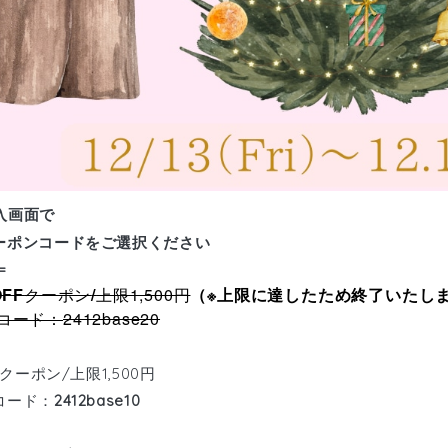
入画面で
ーポンコード
をご選択ください
=
OFF
クーポン
/
上限1,500円
（※上限に達したため終了いたし
2412base20
コード：
クーポン
/上限1,500円
コード：
2412base10