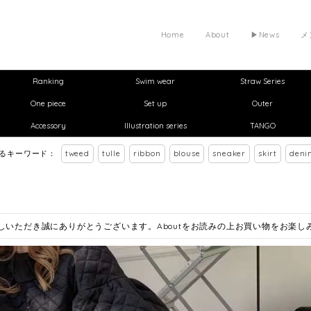
Home
About
▶︎News
メ
Ranking
Swim wear
Straw Series
One piece
Set up
Outer
Accessory
Illustration series
TANGO
れるキーワード：
tweed
tulle
ribbon
blouse
sneaker
skirt
deni
お越しいただき誠にありがとうございます。Aboutをお読みの上お買い物をお楽