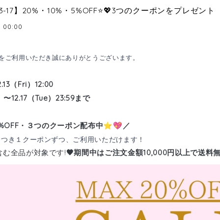
13-17】20%・10%・5%OFF⭐️💖3つのクーポンをプレゼント
3 00:00
をご利用いただき誠にありがとうございます。
2.13（Fri）12:00
7（Tue）23:59まで
0%OFF・３つのクーポン配布中
／
⭐️💖
！
につき１クーポンずつ、ご利用いただけます
含む全品が対象です!
🖤
期間中はご注文金額
10,000円以上で送料