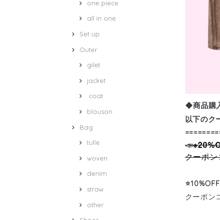
one piece
all in one
Set up
Outer
gilet
jacket
coat
商品購
◆
blouson
以下のク
Bag
========
tulle
📣
※20%
クーポン
woven
denim
⭐️
10%OFF
straw
クーポン
other