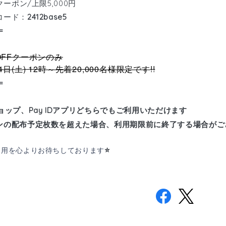
クーポン/上限5,000円
コード：
2412base5
=
%OFFクーポンのみ
4
(
) 12
20,000
!!
日
土
時～先着
名様限定です
=
ョップ、Pay IDアプリどちらでもご利用いただけます
ンの配布予定枚数を超えた場合、利用期限前に終了する場合がご
⭐️
利用を心よりお待ちしております