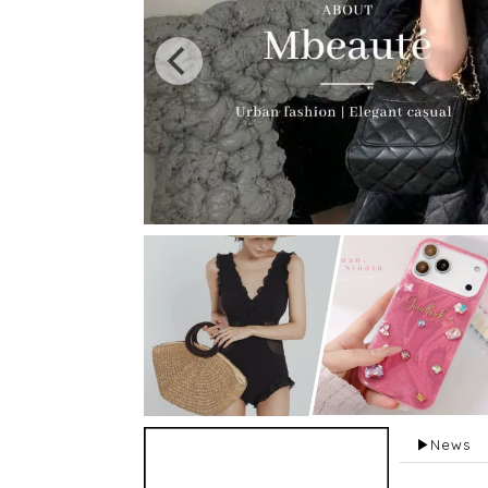
▶︎News