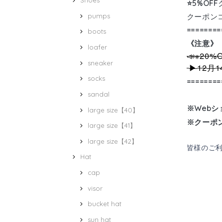
Shoes
⭐️
5%OFF
pumps
クーポン
========
boots
《注意》
loafer
📣※20
sneaker
12
1
▶︎
月
socks
========
sandal
※Webシ
large size【40】
※クーポ
large size【41】
large size【42】
皆様のご
Hat
cap
visor
bucket hat
sun hat