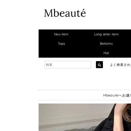
New item
Long seller item
Tops
Bottoms
Hat
よく検索さ
Mbeautéへ