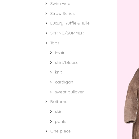
Swim wear
Straw Series
Luxury Ruffle & Tulle
SPRING/SUMMER
Tops
t-shirt
shirt/blouse
knit
cardigan
sweat pullover
Bottoms
skirt
pants
One piece