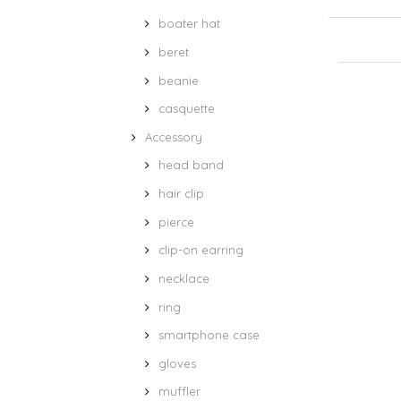
boater hat
beret
beanie
casquette
Accessory
head band
hair clip
pierce
clip-on earring
necklace
ring
smartphone case
gloves
muffler