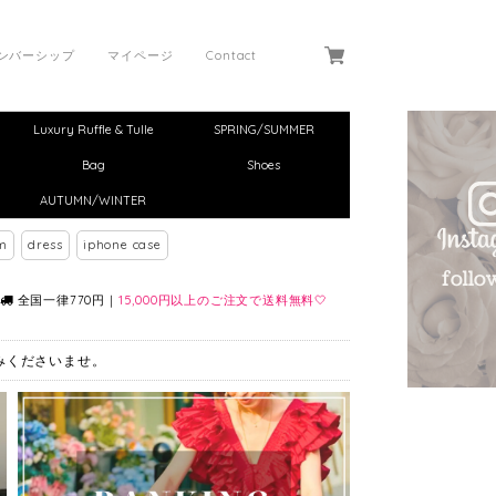
ンバーシップ
マイページ
Contact
Luxury Ruffle & Tulle
SPRING/SUMMER
Bag
Shoes
AUTUMN/WINTER
m
dress
iphone case
全国一律770円｜
15,000円以上のご注文で送料無料🤍
しみくださいませ。