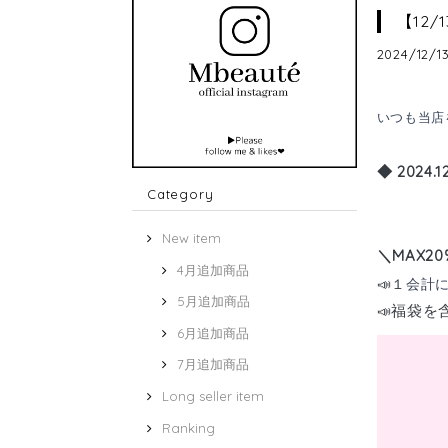
【12/
2024/12/1
いつも当店
◆
2024.1
Category
〜12.1
New item
＼MAX2
4月追加商品
📣１
会計
5月追加商品
福袋を
📣
6月追加商品
7月追加商品
Long seller item
Ranking