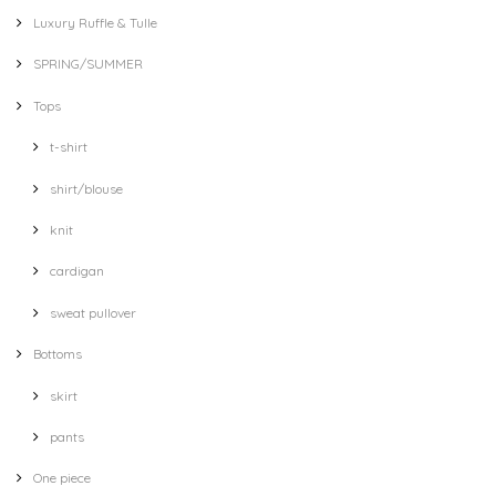
Luxury Ruffle & Tulle
SPRING/SUMMER
Tops
t-shirt
shirt/blouse
knit
cardigan
sweat pullover
Bottoms
skirt
pants
One piece