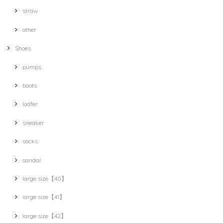
straw
other
Shoes
pumps
boots
loafer
sneaker
socks
sandal
large size【40】
large size【41】
large size【42】