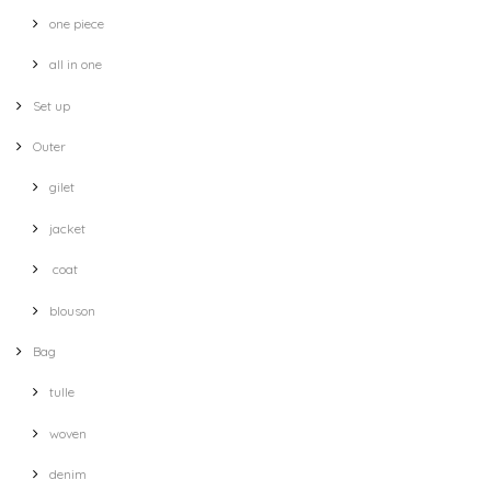
one piece
all in one
Set up
Outer
gilet
jacket
coat
blouson
Bag
tulle
woven
denim