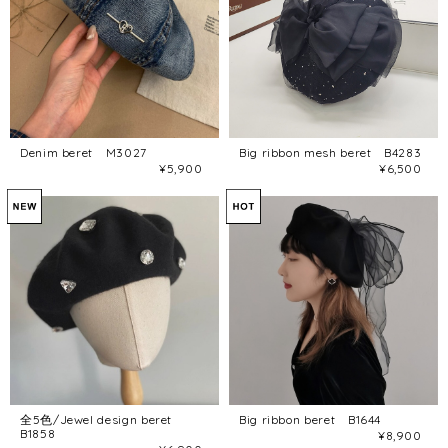
Denim beret M3027
Big ribbon mesh beret B4283
¥5,900
¥6,500
全5色/Jewel design beret
Big ribbon beret B1644
B1858
¥8,900