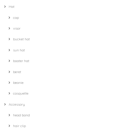
Hat
cap
visor
bucket hat
sun hat
boater hat
beret
beanie
casquette
Accessory
head band
hair clip