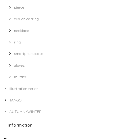
pierce
clip-on earring
necklace
ring
smartphone case
gloves
muffler
Illustration series
TANGO
AUTUMN/WINTER
Information