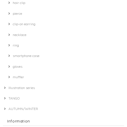
hair clip
pierce
clip-on earring
necklace
ring
smartphone case
gloves
muffler
Illustration series
TANGO
AUTUMN/WINTER
Information