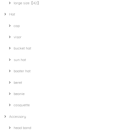
large size【42】
Hat
cap
visor
bucket hat
sun hat
boater hat
beret
beanie
casquette
Accessory
head band