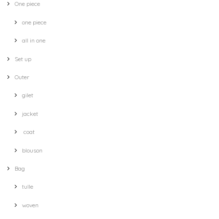
One piece
one piece
all in one
Set up
Outer
gilet
jacket
coat
blouson
Bag
tulle
woven