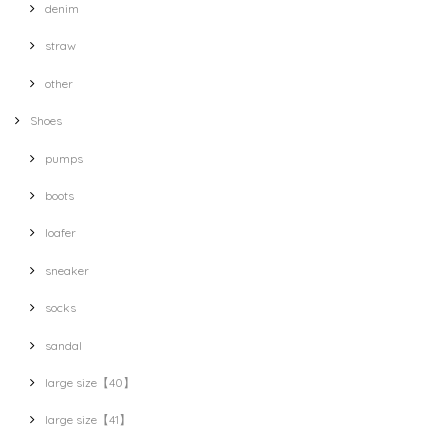
denim
straw
other
Shoes
pumps
boots
loafer
sneaker
socks
sandal
large size【40】
large size【41】