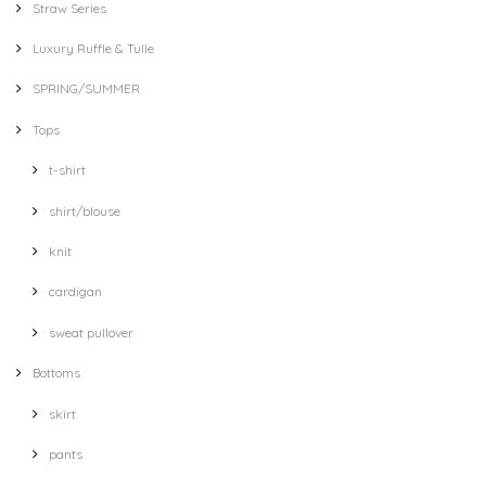
Straw Series
Luxury Ruffle & Tulle
SPRING/SUMMER
Tops
t-shirt
shirt/blouse
knit
cardigan
sweat pullover
Bottoms
skirt
pants