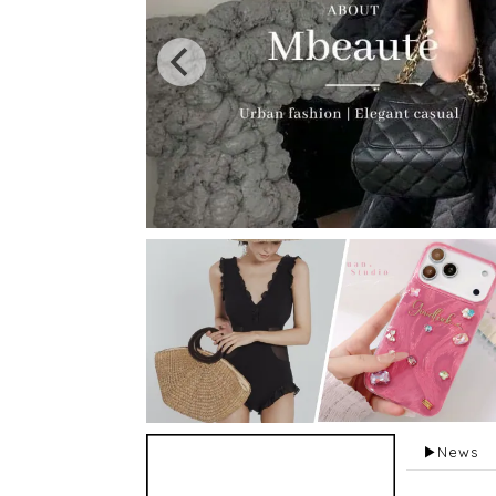
▶︎News