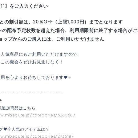
11
】をご入力ください
との割引額は、20％OFF（上限1,000円）までとなります
ンの配布予定枚数を超えた場合、利用期限前に終了する場合がご
ショップからのご購入には、ご利用いただけません
や人気商品にもご利用いただけますので、
なこの機会をぜひお見逃しなく！
利用を心よりお待ちしております
🖤
✨
---------------------------------------------

新規追加商品はこちら
ww.mbeaute.jp/categories/6260669
グ
🖤
今人気のアイテムは？
ww.mbeaute.jp/categories/2735187