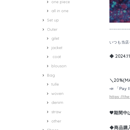
one piece
all in one
Set up
---------------
Outer
gilet
いつも当店
jacket
◆
2024.1
coat
〜11.
blouson
Bag
＼20%(M
tulle
📣 「
Pay
woven
https://t
denim
straw
🖤
期間中
other
商品購
◆