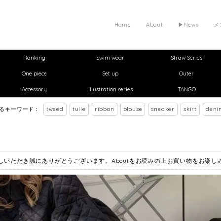
Home
About
▶︎News
メ
Ranking
Swim wear
Straw Series
One piece
Set up
Outer
Accessory
Illustration series
TANGO
れるキーワード：
tweed
tulle
ribbon
blouse
sneaker
skirt
deni
お越しいただき誠にありがとうございます。Aboutをお読みの上お買い物をお楽