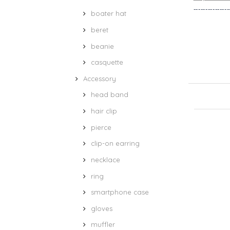
---------------
boater hat
beret
beanie
casquette
Accessory
head band
hair clip
pierce
clip-on earring
necklace
ring
smartphone case
gloves
muffler