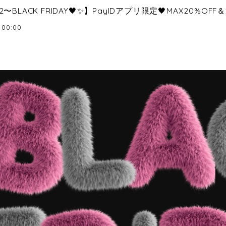
22〜BLACK FRIDAY🖤✨】PayIDアプリ限定🖤MAX20%OF
 00:00