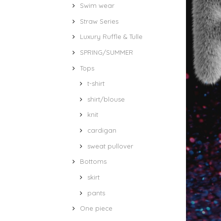
Swim wear
Straw Series
Luxury Ruffle & Tulle
SPRING/SUMMER
Tops
t-shirt
shirt/blouse
knit
cardigan
sweat pullover
Bottoms
skirt
pants
One piece