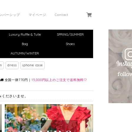
ンバーシップ
マイページ
Contact
Luxury Ruffle & Tulle
SPRING/SUMMER
Bag
Shoes
AUTUMN/WINTER
m
dress
iphone case
全国一律770円｜
15,000円以上のご注文で送料無料🤍
しみくださいませ。