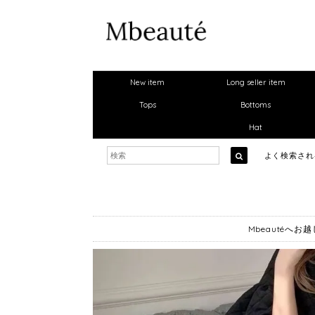
New item
Long seller item
Tops
Bottoms
Hat
よく検索さ
Mbeautéへ