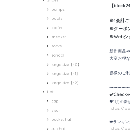
Shoes
【
black24
pumps
boots
※1会計ご
loafer
※クーポ
※Web
sneaker
socks
新作商品
sandal
大変お得
large size【40】
皆様のご
large size【41】
large size【42】
---------------
Hat
✔️Check
cap
🖤11月の
https://w
visor
bucket hat
👑
ランキン
https://w
sun hat