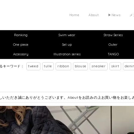
Home
About
▶︎News
メ
Ranking
Swim wear
Straw Series
One piece
Set up
Outer
Accessory
Illustration series
TANGO
れるキーワード：
tweed
tulle
ribbon
blouse
sneaker
skirt
deni
お越しいただき誠にありがとうございます。Aboutをお読みの上お買い物をお楽