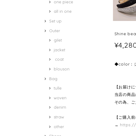
one piece
all in one
Set up
Outer
Shine be
gilet
¥4,28
jacket
coat
◆color
blouson
Bag
【お届けに
tulle
当店の商品
woven
その為、ご
denim
straw
【ご購入前
→
https:/
other