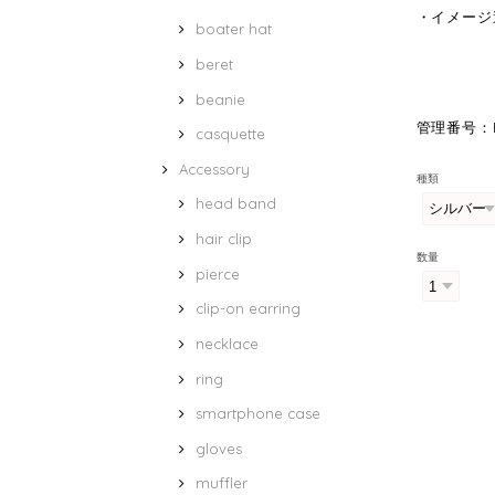
・イメージ
boater hat
beret
beanie
管理番号：B
casquette
Accessory
種類
head band
hair clip
数量
pierce
clip-on earring
necklace
ring
smartphone case
gloves
muffler