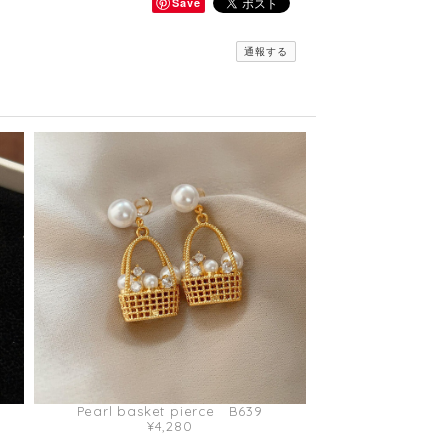
Save
通報する
Pearl basket pierce B639
¥4,280