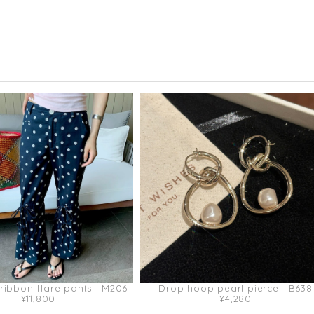
 ribbon flare pants M206
Drop hoop pearl pierce B638
¥11,800
¥4,280