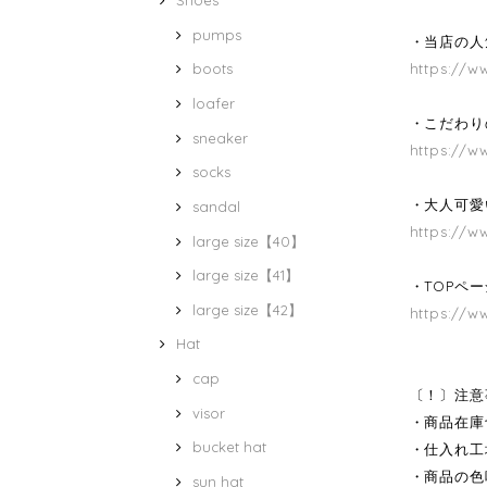
Shoes
pumps
・当店の人気
https://w
boots
loafer
・こだわり
sneaker
https://w
socks
・大人可愛
sandal
https://w
large size【40】
large size【41】
・TOPペ
large size【42】
https://w
Hat
cap
〔！〕注意
visor
・商品在庫
bucket hat
・仕入れ工
・商品の色
sun hat