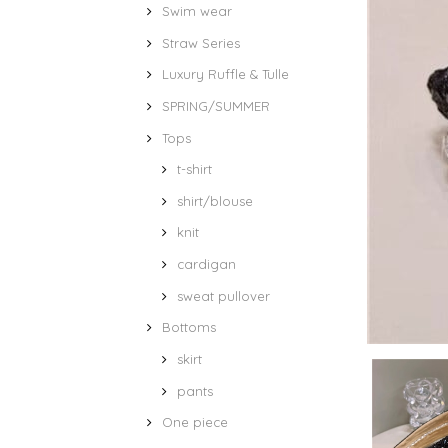
Swim wear
Straw Series
Luxury Ruffle & Tulle
SPRING/SUMMER
Tops
t-shirt
shirt/blouse
knit
cardigan
sweat pullover
Bottoms
skirt
pants
One piece