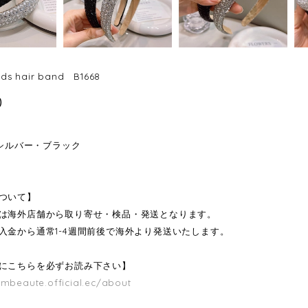
ads hair band B1668
0
：シルバー・ブラック
ついて】
は海外店舗から取り寄せ・検品・発送となります。
入金から通常1-4週間前後で海外より発送いたします。
にこちらを必ずお読み下さい】
/mbeaute.official.ec/about