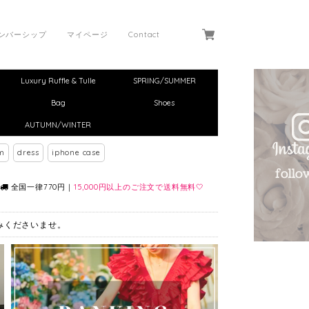
ンバーシップ
マイページ
Contact
Luxury Ruffle & Tulle
SPRING/SUMMER
Bag
Shoes
AUTUMN/WINTER
m
dress
iphone case
全国一律770円｜
15,000円以上のご注文で送料無料🤍
しみくださいませ。