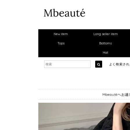
New item
Long seller item
Tops
Bottoms
Hat
よく検索さ
Mbeautéへ