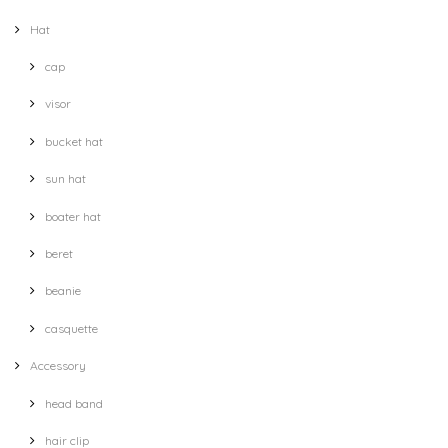
Hat
cap
visor
bucket hat
sun hat
boater hat
beret
beanie
casquette
Accessory
head band
hair clip