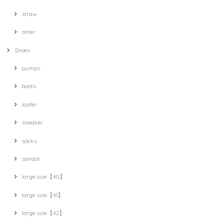
straw
other
Shoes
pumps
boots
loafer
sneaker
socks
sandal
large size【40】
large size【41】
large size【42】