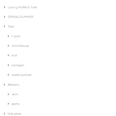
Luxury Ruffle & Tulle
SPRING/SUMMER
Tops
t-shirt
shirt/blouse
knit
cardigan
sweat pullover
Bottoms
skirt
pants
One piece