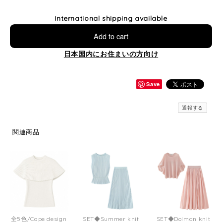
International shipping available
Add to cart
日本国内にお住まいの方向け
Save
通報する
関連商品
全5色/Cape design
SET◆Summer knit
SET◆Dolman knit