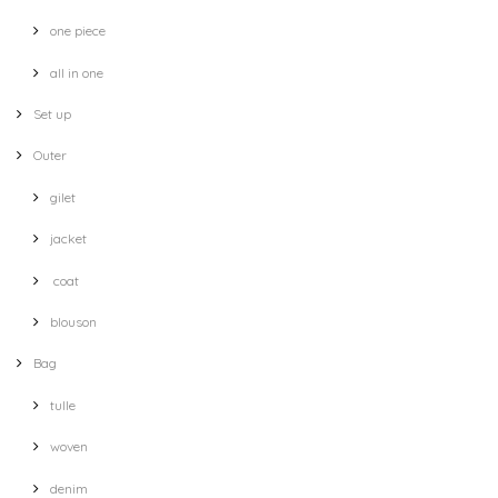
one piece
all in one
Set up
Outer
gilet
jacket
coat
blouson
Bag
tulle
woven
denim