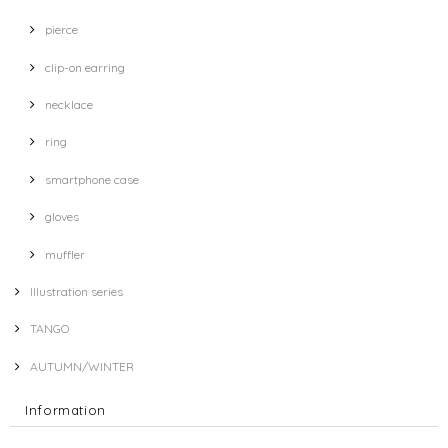
pierce
clip-on earring
necklace
ring
smartphone case
gloves
muffler
Illustration series
TANGO
AUTUMN/WINTER
Information