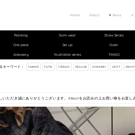
Home
About
▶︎News
メ
Ranking
Swim wear
Straw Series
One piece
Set up
Outer
Accessory
Illustration series
TANGO
れるキーワード：
tweed
tulle
ribbon
blouse
sneaker
skirt
deni
お越しいただき誠にありがとうございます。Aboutをお読みの上お買い物をお楽