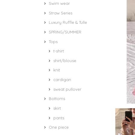
Swim wear
Straw Series
Luxury Ruffle & Tulle
SPRING/SUMMER
Tops
t-shirt
shirt/blouse
knit
cardigan
sweat pullover
Bottoms
skirt
pants
One piece