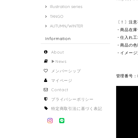
Illustration series
TANGO
〔！〕注意
AUTUMN/WINTER
・商品在庫
・仕入れ工
Information
・商品の色
About
・イメージ
▶︎News
メンバーシップ
管理番号：B
マイページ
Contact
プライバシーポリシー
特定商取引法に基づく表記