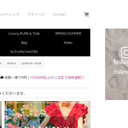
ンバーシップ
マイページ
Contact
Luxury Ruffle & Tulle
SPRING/SUMMER
Bag
Shoes
AUTUMN/WINTER
m
dress
iphone case
全国一律770円｜
15,000円以上のご注文で送料無料🤍
しみくださいませ。