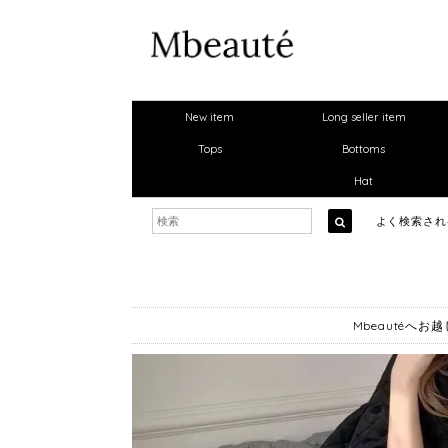
New item
Long seller item
Tops
Bottoms
Hat
よく検索さ
Mbeautéへ