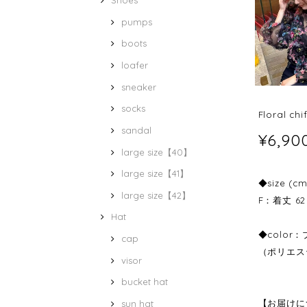
Shoes
pumps
boots
loafer
sneaker
socks
Floral ch
sandal
¥6,90
large size【40】
large size【41】
◆size (cm
large size【42】
F：着丈 62 
Hat
◆color
cap
（ポリエス
visor
bucket hat
【お届けに
sun hat