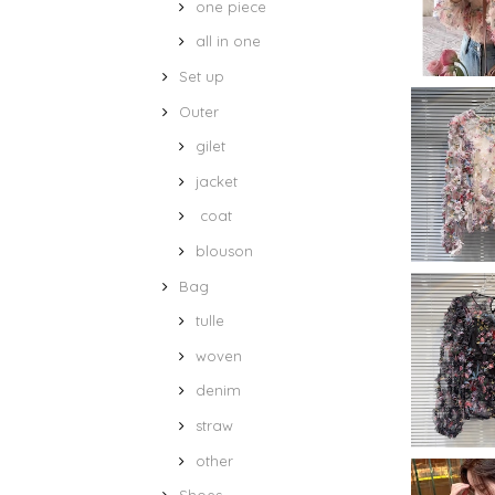
one piece
all in one
Set up
Outer
gilet
jacket
coat
blouson
Bag
tulle
woven
denim
straw
other