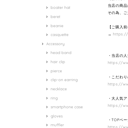
当店の商品
boater hat
その為、ご
beret
beanie
【ご購入前
→
https:/
casquette
Accessory
head band
・当店の人気
hair clip
https://w
pierce
・こだわり
clip-on earring
https://w
necklace
ring
・大人気ア
https://w
smartphone case
gloves
・TOPペ
muffler
https://w