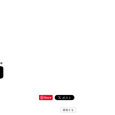
le
Save
通報する