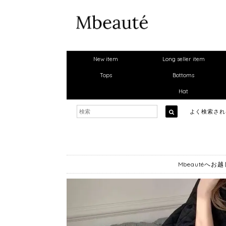
New item
Long seller item
Tops
Bottoms
Hat
よく検索さ
Mbeautéへ