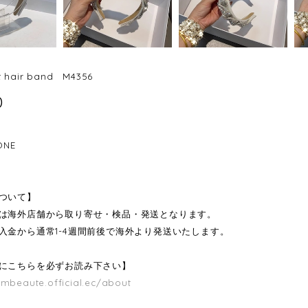
st hair band M4356
0
ONE
ついて】
は海外店舗から取り寄せ・検品・発送となります。
入金から通常1-4週間前後で海外より発送いたします。
にこちらを必ずお読み下さい】
/mbeaute.official.ec/about