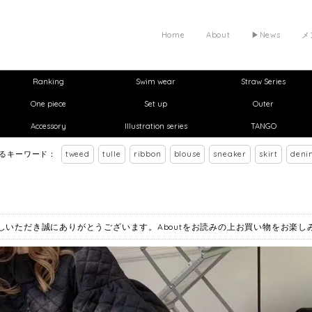
Home
About
▶︎News
メ
Ranking
Swim wear
Straw Series
One piece
Set up
Outer
Accessory
Illustration series
TANGO
れるキーワード：
tweed
tulle
ribbon
blouse
sneaker
skirt
deni
お越しいただき誠にありがとうございます。Aboutをお読みの上お買い物をお楽