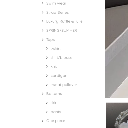
Swim wear
Straw Series
Luxury Ruffle & Tulle
SPRING/SUMMER
Tops
t-shirt
shirt/blouse
knit
cardigan
sweat pullover
Bottoms
skirt
pants
One piece