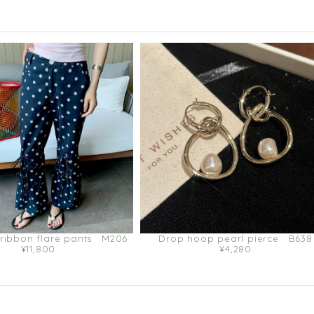
 ribbon flare pants M206
Drop hoop pearl pierce B638
¥11,800
¥4,280