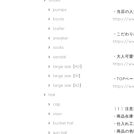
Shoes
pumps
・当店の人気
https://w
boots
loafer
・こだわり
sneaker
https://w
socks
・大人可愛
sandal
https://w
large size【40】
large size【41】
・TOPペ
large size【42】
https://w
Hat
cap
〔！〕注意
visor
・商品在庫
bucket hat
・仕入れ工
・商品の色
sun hat