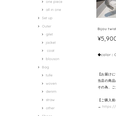
one piece
all in one
Set up
Outer
Bijou twi
gilet
¥5,90
jacket
coat
◆color：
blouson
Bag
【お届けに
tulle
当店の商品
woven
その為、ご
denim
straw
【ご購入前
→
https:/
other