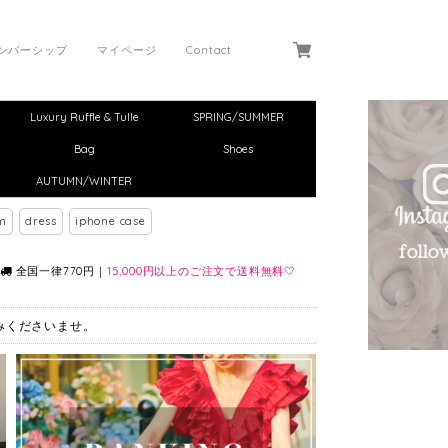
ンバーシップ
マイページ
Contact
Luxury Ruffle & Tulle
SPRING/SUMMER
Bag
Shoes
AUTUMN/WINTER
m
dress
iphone case
全国一律770円｜
15,000円以上のご注文で送料無料🤍
しみくださいませ。