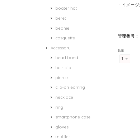
・イメージ
boater hat
beret
beanie
管理番号：M
casquette
Accessory
数量
head band
hair clip
pierce
clip-on earring
necklace
ring
smartphone case
gloves
muffler