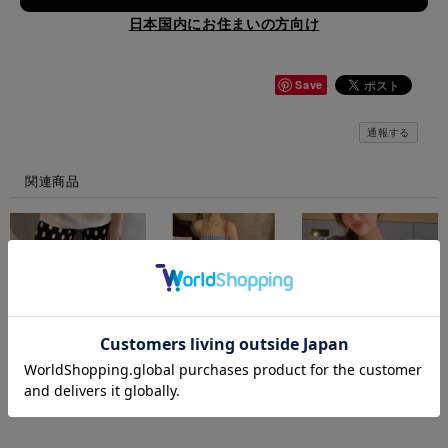
日本国内にお住まいの方向け
Save
通報する
関連商品
Coin dot pleated wide
Gingham blue check
Bicolor frill shoulder t-
pants M1688
dress M2227
shirt M3194
¥9,800
¥11,800
¥7,900