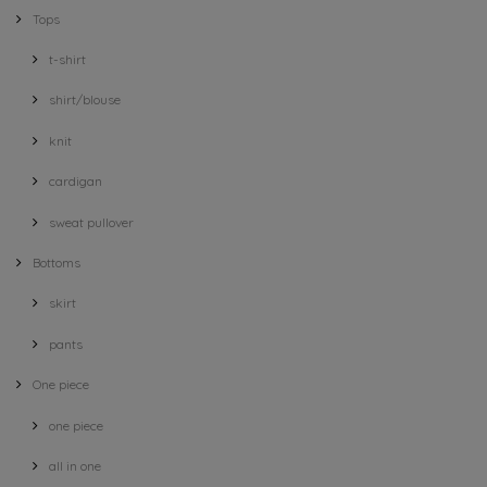
Tops
t-shirt
shirt/blouse
knit
cardigan
sweat pullover
Bottoms
skirt
pants
One piece
one piece
all in one