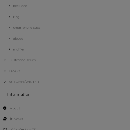
necklace
ring
smartphone case
gloves
muffler
Illustration series
TANGO
AUTUMN/WINTER
Information
About
▶︎News
メンバーシップ