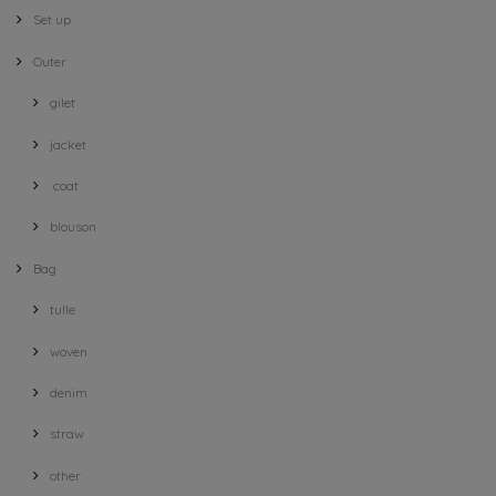
Set up
Outer
gilet
jacket
coat
blouson
Bag
tulle
woven
denim
straw
other