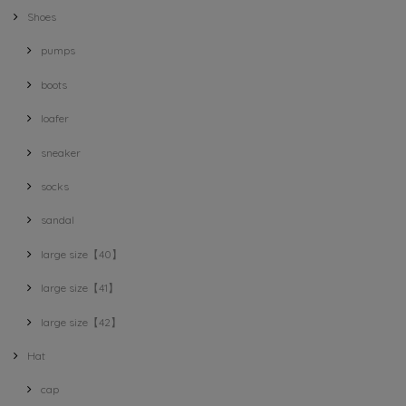
Shoes
pumps
boots
loafer
sneaker
socks
sandal
large size【40】
large size【41】
large size【42】
Hat
cap