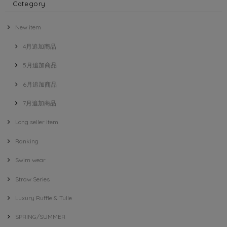
Category
New item
4月追加商品
5月追加商品
6月追加商品
7月追加商品
Long seller item
Ranking
Swim wear
Straw Series
Luxury Ruffle & Tulle
SPRING/SUMMER