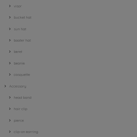
visor
bucket hat
sun hat
boater hat
beret
beanie
casquette
Accessory
head band
hair clip
pierce
clip-on earring