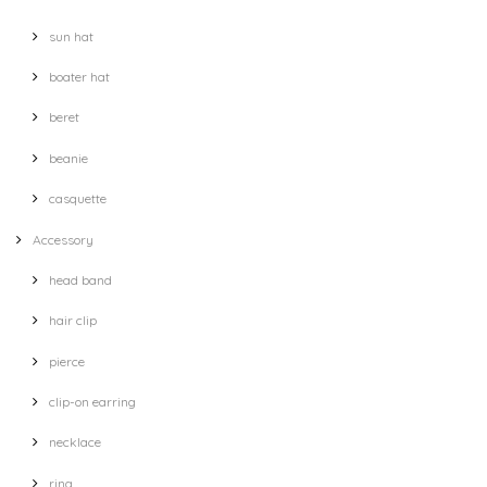
sun hat
boater hat
beret
beanie
casquette
Accessory
head band
hair clip
pierce
clip-on earring
necklace
ring