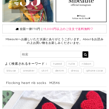
全国一律770円｜
15,000円以上のご注文で送料無料🤍
Mbeautéへお越しいただき誠にありがとうございます。Aboutをお読み
の上お買い物をお楽しみくださいませ。
よく検索されるキーワード：
tweed
tulle
ribbon
blouse
sneaker
skirt
denim
dress
iphone case
Flocking heart rib socks M2546