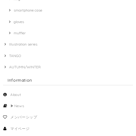
smartphone case
gloves
muffler
Illustration series
TANGO
AUTUMN/WINTER
Information
About
▶︎News
メンバーシップ
マイページ