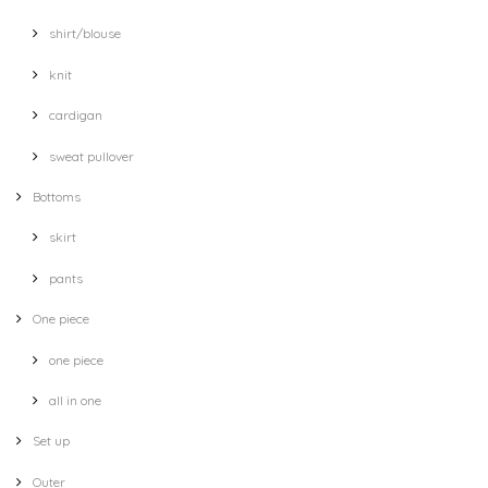
shirt/blouse
knit
cardigan
sweat pullover
Bottoms
skirt
pants
One piece
one piece
all in one
Set up
Outer