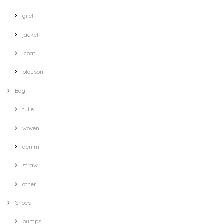
gilet
jacket
coat
blouson
Bag
tulle
woven
denim
straw
other
Shoes
pumps