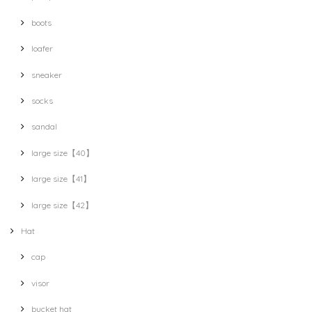
boots
loafer
sneaker
socks
sandal
large size【40】
large size【41】
large size【42】
Hat
cap
visor
bucket hat