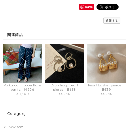
Save
通報する
関連商品
Polka dot ribbon flare
Drop hoop pearl
Pearl basket pierce
pants M206
pierce B638
B639
¥11,800
¥4,280
¥4,280
Category
New item