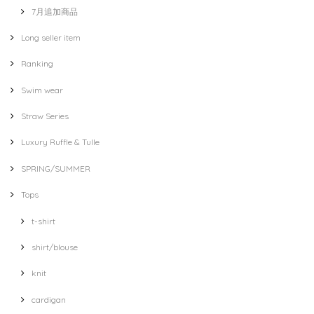
7月追加商品
Long seller item
Ranking
Swim wear
Straw Series
Luxury Ruffle & Tulle
SPRING/SUMMER
Tops
t-shirt
shirt/blouse
knit
cardigan