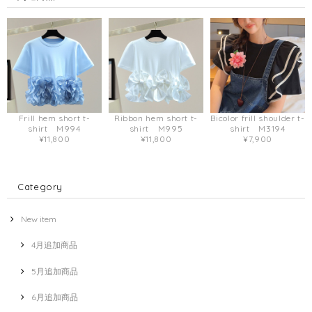
Frill hem short t-
Ribbon hem short t-
Bicolor frill shoulder t-
shirt M994
shirt M995
shirt M3194
¥11,800
¥11,800
¥7,900
Category
New item
4月追加商品
5月追加商品
6月追加商品