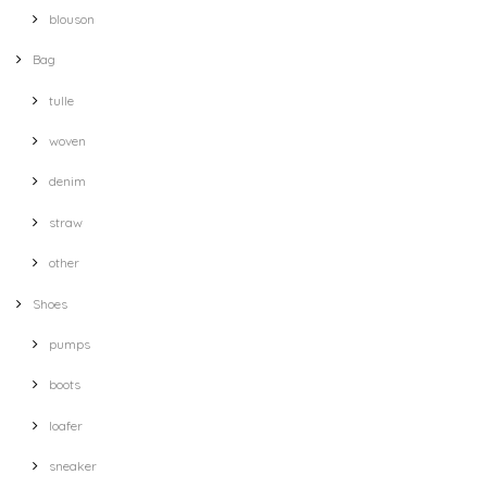
blouson
Bag
tulle
woven
denim
straw
other
Shoes
pumps
boots
loafer
sneaker