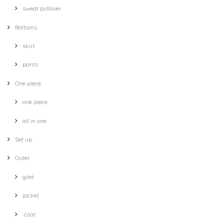
sweat pullover
Bottoms
skirt
pants
One piece
one piece
all in one
Set up
Outer
gilet
jacket
coat