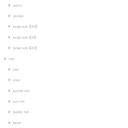
socks
sandal
large size【40】
large size【41】
large size【42】
Hat
cap
visor
bucket hat
sun hat
boater hat
beret