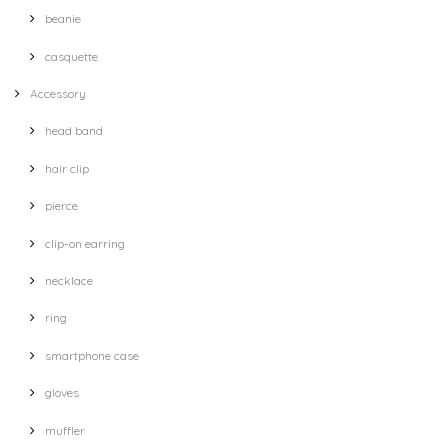
beanie
casquette
Accessory
head band
hair clip
pierce
clip-on earring
necklace
ring
smartphone case
gloves
muffler