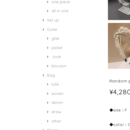
one piece
all in one
Set up
Outer
gilet
jacket
coat
blouson
Bag
Random p
tulle
¥4,28
woven
denim
◆size：F
straw
other
◆color：