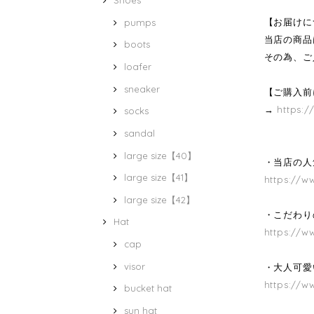
Shoes
【お届けに
pumps
当店の商品
boots
その為、ご
loafer
sneaker
【ご購入前
→
https:/
socks
sandal
large size【40】
・当店の人気
large size【41】
https://w
large size【42】
・こだわり
Hat
https://w
cap
visor
・大人可愛
https://w
bucket hat
sun hat