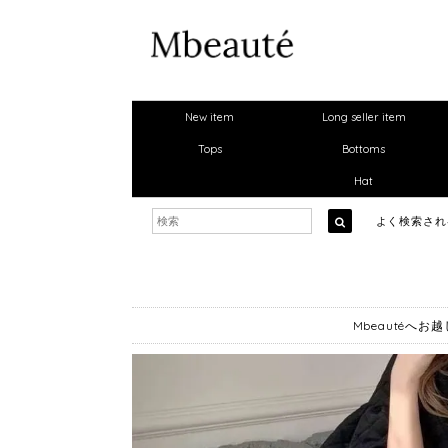
New item
Long seller item
Tops
Bottoms
Hat
よく検索さ
Mbeautéへ