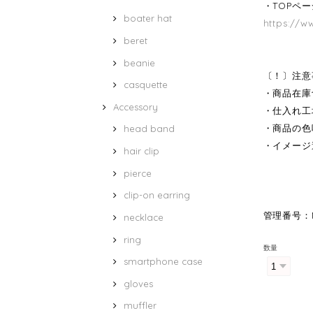
・TOPペ
boater hat
https://w
beret
beanie
〔！〕注意
casquette
・商品在庫
Accessory
・仕入れ工
・商品の色
head band
・イメージ
hair clip
pierce
clip-on earring
管理番号：M
necklace
ring
数量
smartphone case
gloves
muffler