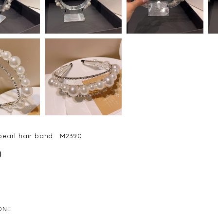
earl hair band M2390
0
ONE