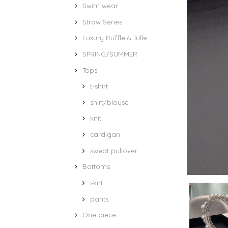
Swim wear
Straw Series
Luxury Ruffle & Tulle
SPRING/SUMMER
Tops
t-shirt
shirt/blouse
knit
cardigan
sweat pullover
Bottoms
skirt
pants
One piece