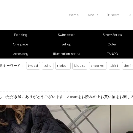
Home
About
▶︎News
メ
Ranking
Swim wear
Straw Series
One piece
Set up
Outer
Accessory
Illustration series
TANGO
れるキーワード：
tweed
tulle
ribbon
blouse
sneaker
skirt
deni
お越しいただき誠にありがとうございます。Aboutをお読みの上お買い物をお楽