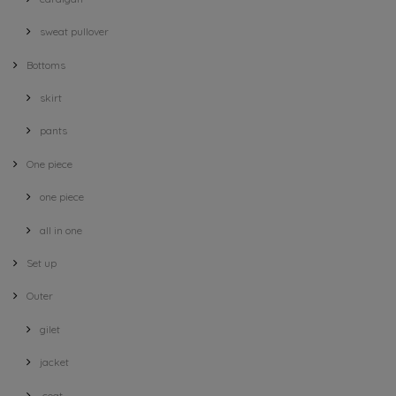
sweat pullover
Bottoms
skirt
pants
One piece
one piece
all in one
Set up
Outer
gilet
jacket
coat