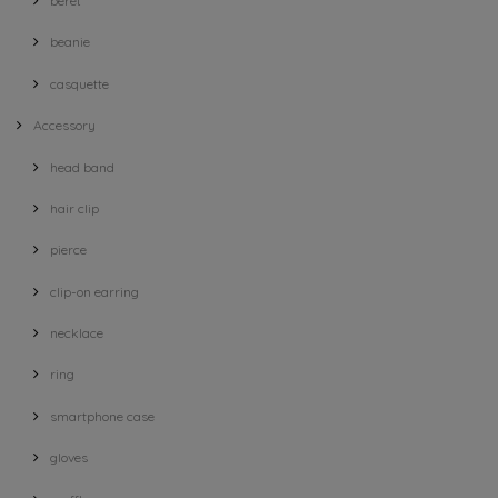
beret
beanie
casquette
Accessory
head band
hair clip
pierce
clip-on earring
necklace
ring
smartphone case
gloves