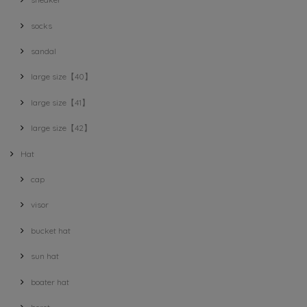
socks
sandal
large size【40】
large size【41】
large size【42】
Hat
cap
visor
bucket hat
sun hat
boater hat