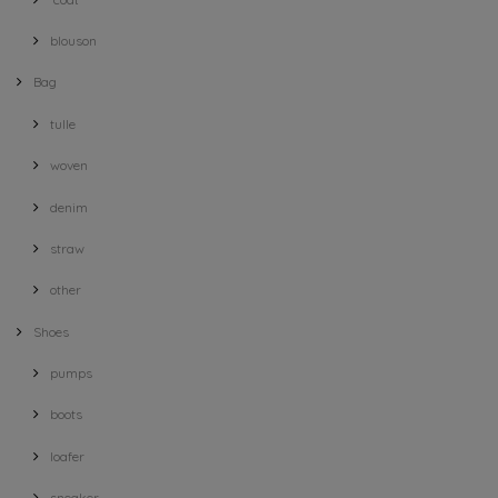
blouson
Bag
tulle
woven
denim
straw
other
Shoes
pumps
boots
loafer
sneaker