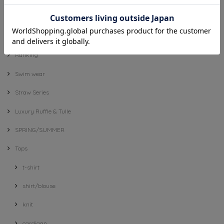
7月追加商品
Long seller item
Ranking
Swim wear
Straw Series
Luxury Ruffle & Tulle
SPRING/SUMMER
Tops
t-shirt
shirt/blouse
knit
cardigan