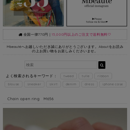
全国一律770円｜
15,000円以上のご注文で送料無料🤍
Mbeautéへお越しいただき誠にありがとうございます。Aboutをお読み
の上お買い物をお楽しみくださいませ。
よく検索されるキーワード：
tweed
tulle
ribbon
blouse
sneaker
skirt
denim
dress
iphone case
Chain open ring M656