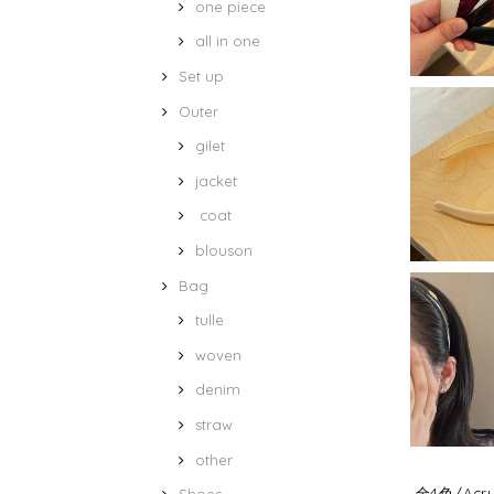
one piece
all in one
Set up
Outer
gilet
jacket
coat
blouson
Bag
tulle
woven
denim
straw
other
全4色/Acry