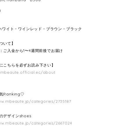
0
r：ホワイト・ワインレッド・ブラウン・ブラック
ついて】
：ご入金から1〜4週間前後でお届け
にこちらを必ずお読み下さい】
/mbeaute.official.ec/about
Ranking♡
ww.mbeaute.jp/categories/2735187
のデザインshoes
ww.mbeaute.jp/categories/2667024