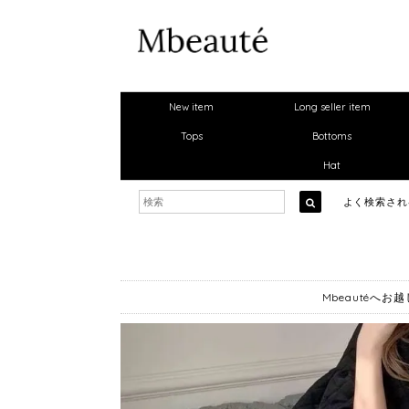
New item
Long seller item
Tops
Bottoms
Hat
よく検索さ
Mbeautéへ