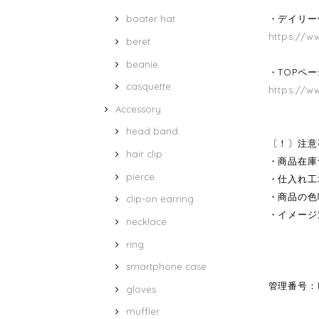
・デイリー
boater hat
https://w
beret
beanie
・TOPペ
casquette
https://w
Accessory
head band
〔！〕注意
hair clip
・商品在庫
pierce
・仕入れ工
・商品の色
clip-on earring
・イメージ
necklace
ring
smartphone case
管理番号：B
gloves
muffler