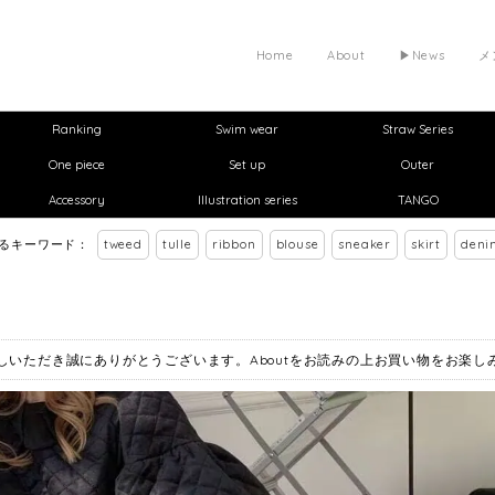
Home
About
▶︎News
メ
Ranking
Swim wear
Straw Series
One piece
Set up
Outer
Accessory
Illustration series
TANGO
れるキーワード：
tweed
tulle
ribbon
blouse
sneaker
skirt
deni
お越しいただき誠にありがとうございます。Aboutをお読みの上お買い物をお楽