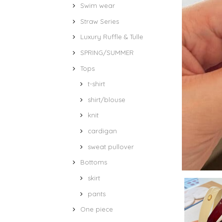
Swim wear
Straw Series
Luxury Ruffle & Tulle
SPRING/SUMMER
Tops
t-shirt
shirt/blouse
knit
cardigan
sweat pullover
Bottoms
skirt
pants
One piece