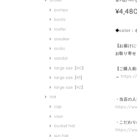
Shoes
¥4,48
pumps
boots
loafer
◆colo
sneaker
【お届けに
socks
お取り寄せ
sandal
large size【40】
【ご購入前
→
https:/
large size【41】
large size【42】
Hat
・当店の人気
cap
https://w
visor
・こだわり
bucket hat
https://w
sun hat