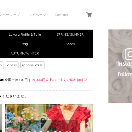
ンバーシップ
マイページ
Contact
Luxury Ruffle & Tulle
SPRING/SUMMER
Bag
Shoes
AUTUMN/WINTER
m
dress
iphone case
全国一律770円｜
15,000円以上のご注文で送料無料🤍
しみくださいませ。