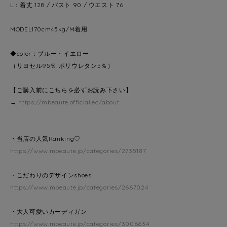
L：着丈 128 / バスト 90 / ウエスト 76
MODEL170cm45kg/M着用
◆color：ブルー・イエロー
（リヨセル95％ ポリウレタン5％）
【ご購入前にこちらを必ずお読み下さい】
→
https://mbeaute.official.ec/about
・当店の人気Ranking♡
https://www.mbeaute.jp/categories/2735187
・こだわりのデザインshoes
https://www.mbeaute.jp/categories/2667024
・大人可愛いカーディガン
https://www.mbeaute.jp/categories/3006634