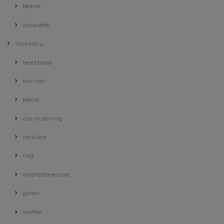
beanie
casquette
Accessory
head band
hair clip
pierce
clip-on earring
necklace
ring
smartphone case
gloves
muffler