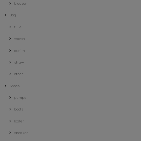
blouson
Bag
tulle
woven
denim
straw
other
Shoes
pumps
boots
loafer
sneaker