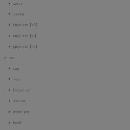
socks
sandal
large size【40】
large size【41】
large size【42】
Hat
cap
visor
bucket hat
sun hat
boater hat
beret