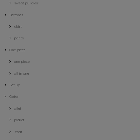
sweat pullover
Bottoms
skirt
pants
One piece
one piece
all in one
Set up
Outer
gilet
jacket
coat