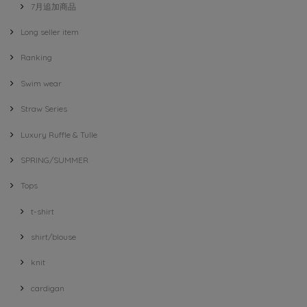
7月追加商品
Long seller item
Ranking
Swim wear
Straw Series
Luxury Ruffle & Tulle
SPRING/SUMMER
Tops
t-shirt
shirt/blouse
knit
cardigan