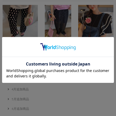
Coin dot pleated wide
Dot chiffon pleats
Bicolor frill shoulder t-
pants M1688
wide pants B2578
shirt M3194
¥9,800
¥12,800
¥7,900
Category
New item
4月追加商品
5月追加商品
6月追加商品