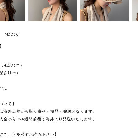
p M3030
0
（54₋59cm）
深さ14cm
ONE
ついて】
は海外店舗から取り寄せ・検品・発送となります。
入金から1〜4週間前後で海外より発送いたします。
にこちらを必ずお読み下さい】