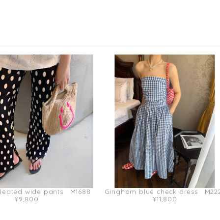
pleated wide pants M1688
Gingham blue check dress M22
¥9,800
¥11,800