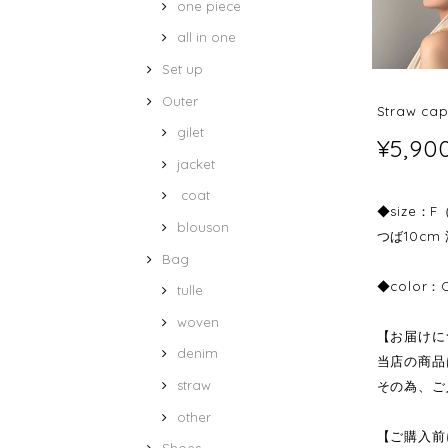
one piece
all in one
Set up
Outer
Straw ca
gilet
¥5,90
jacket
coat
◆size：F
blouson
つば10cm 
Bag
◆color：
tulle
woven
【お届けに
denim
当店の商品
straw
その為、ご
other
【ご購入前