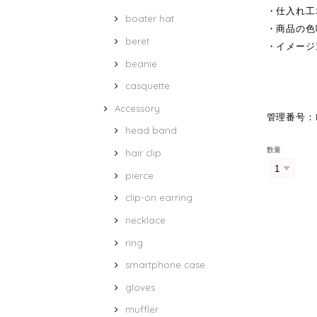
・仕入れ工
boater hat
・商品の色
beret
・イメージ
beanie
casquette
Accessory
管理番号：M
head band
数量
hair clip
pierce
clip-on earring
necklace
ring
smartphone case
gloves
muffler