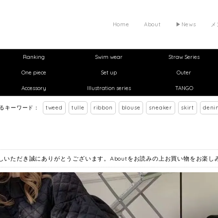
Home
About
▶︎News
メ
Ranking
Swim wear
Straw Series
One piece
Set up
Outer
Accessory
Illustration series
TANGO
れるキーワード：
tweed
tulle
ribbon
blouse
sneaker
skirt
deni
お越しいただき誠にありがとうございます。Aboutをお読みの上お買い物をお楽