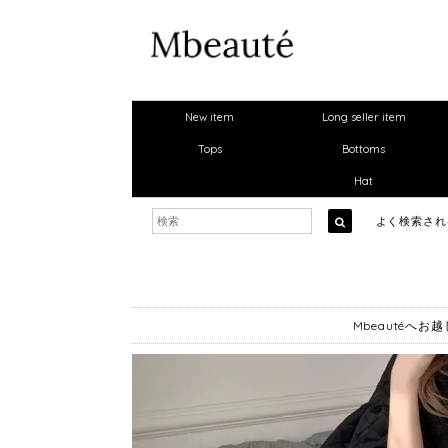
New item
Long seller item
Tops
Bottoms
Hat
よく検索さ
Mbeautéへ