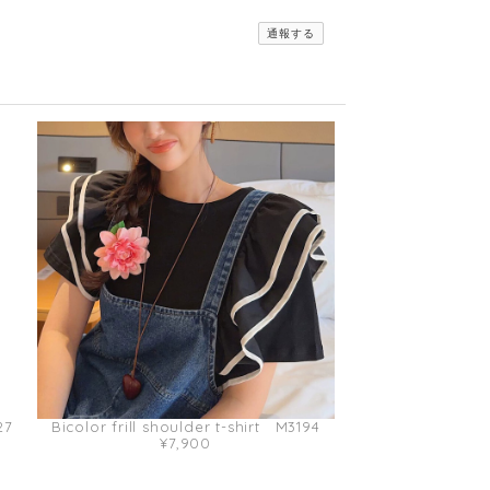
通報する
27
Bicolor frill shoulder t-shirt M3194
¥7,900