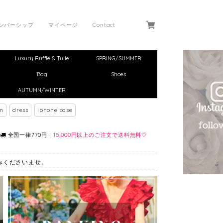
ンバーシップ
マイページ
Contact
Luxury Ruffle & Tulle
SPRING/SUMMER
Bag
Shoes
AUTUMN/WINTER
m
dress
iphone case
全国一律770円｜
15,000円以上のご注文で送料無料🤍
しみくださいませ。