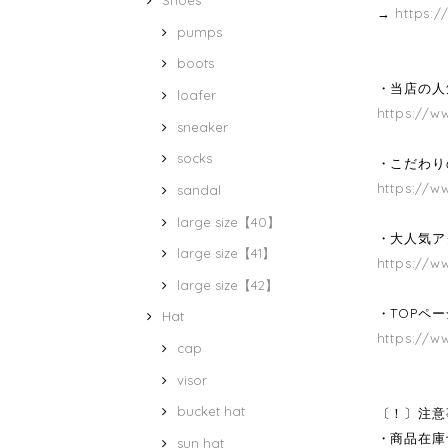
Shoes
→
https:/
pumps
boots
・当店の人気
loafer
https://w
sneaker
socks
・こだわり
https://w
sandal
large size【40】
・大人気ア
large size【41】
https://w
large size【42】
・TOPペ
Hat
https://w
cap
visor
bucket hat
〔！〕注意
・商品在庫
sun hat