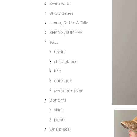
Swim wear
Straw Series
Luxury Ruffle & Tulle
SPRING/SUMMER
Tops
t-shirt
shirt/blouse
knit
cardigan
sweat pullover
Bottoms
skirt
pants
One piece