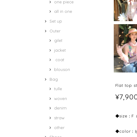
one piece
all in one
Set up
Outer
gilet
jacket
coat
blouson
Bag
Flat top 
tulle
¥7,90
woven
denim
◆size：F
straw
other
◆color