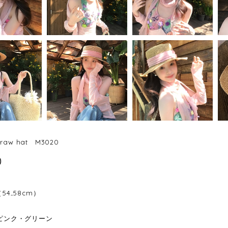
straw hat M3020
0
（54₋58cm）
：ピンク・グリーン