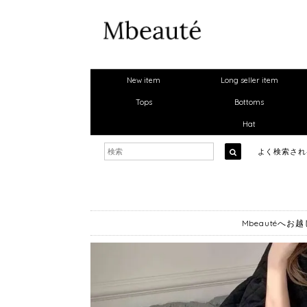
New item
Long seller item
Tops
Bottoms
Hat
よく検索さ
Mbeautéへ