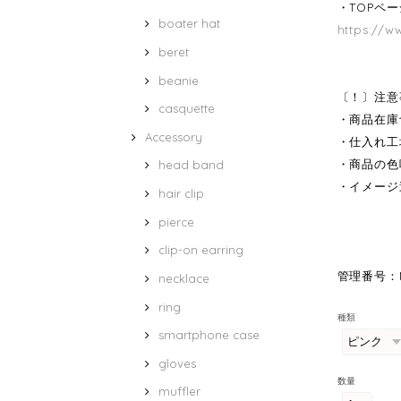
・TOPペ
boater hat
https://w
beret
beanie
〔！〕注意
casquette
・商品在庫
Accessory
・仕入れ工
・商品の色
head band
・イメージ
hair clip
pierce
clip-on earring
管理番号：M
necklace
ring
種類
smartphone case
gloves
数量
muffler