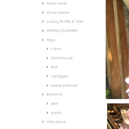
Swim wear
Straw Series
Luxury Ruffle & Tulle
SPRING/SUMMER
Tops
t-shirt
shirt/blouse
knit
cardigan
sweat pullover
Bottoms
skirt
pants
One piece