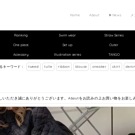
Home
About
▶︎News
メ
Ranking
Swim wear
Straw Series
One piece
Set up
Outer
Accessory
Illustration series
TANGO
れるキーワード：
tweed
tulle
ribbon
blouse
sneaker
skirt
deni
お越しいただき誠にありがとうございます。Aboutをお読みの上お買い物をお楽