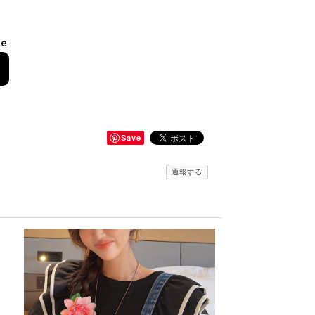
le
Save
通報する