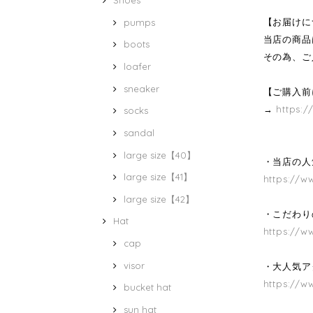
Shoes
【お届けに
pumps
当店の商品
boots
その為、ご
loafer
sneaker
【ご購入前
→
https:/
socks
sandal
large size【40】
・当店の人気
large size【41】
https://w
large size【42】
・こだわり
Hat
https://w
cap
visor
・大人気ア
https://w
bucket hat
sun hat