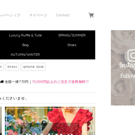
ンバーシップ
マイページ
Contact
Luxury Ruffle & Tulle
SPRING/SUMMER
Bag
Shoes
AUTUMN/WINTER
m
dress
iphone case
全国一律770円｜
15,000円以上のご注文で送料無料🤍
しみくださいませ。