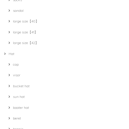
sandal
large size【40】
large size【41】
large size【42】
Hat
cap
visor
bucket hat
sun hat
boater hat
beret
beanie