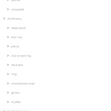
casquette
Accessory
head band
hair clip
pierce
clip-on earring
necklace
ring
smartphone case
gloves
muffler