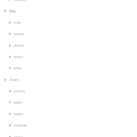
Bag
tulle
woven
denim
straw
other
Shoes
pumps
boots
loafer
sneaker
socks