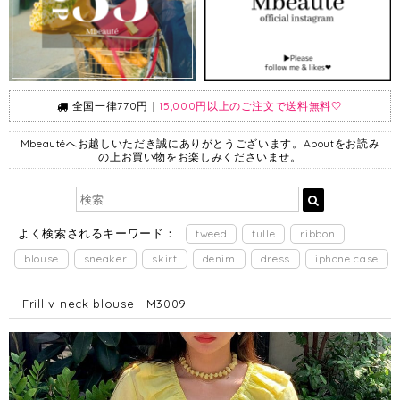
全国一律770円｜
15,000円以上のご注文で送料無料🤍
Mbeautéへお越しいただき誠にありがとうございます。Aboutをお読み
の上お買い物をお楽しみくださいませ。
よく検索されるキーワード：
tweed
tulle
ribbon
blouse
sneaker
skirt
denim
dress
iphone case
Frill v-neck blouse M3009