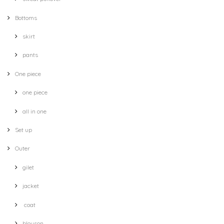
Bottoms
skirt
pants
One piece
one piece
all in one
Set up
Outer
gilet
jacket
coat
blouson