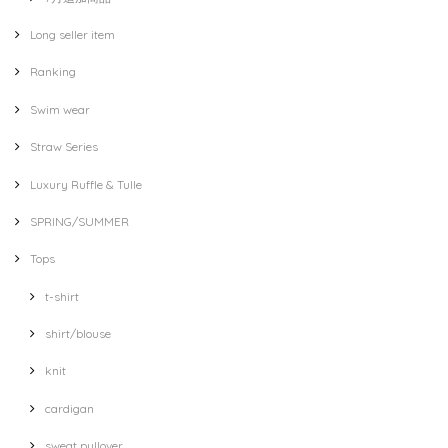
Long seller item
Ranking
Swim wear
Straw Series
Luxury Ruffle & Tulle
SPRING/SUMMER
Tops
t-shirt
shirt/blouse
knit
cardigan
sweat pullover