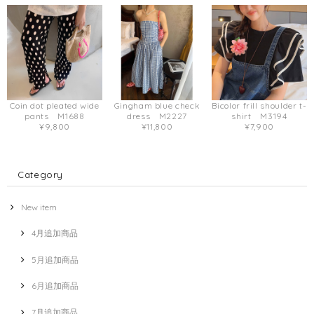
Coin dot pleated wide
Gingham blue check
Bicolor frill shoulder t-
pants M1688
dress M2227
shirt M3194
¥9,800
¥11,800
¥7,900
Category
New item
4月追加商品
5月追加商品
6月追加商品
7月追加商品