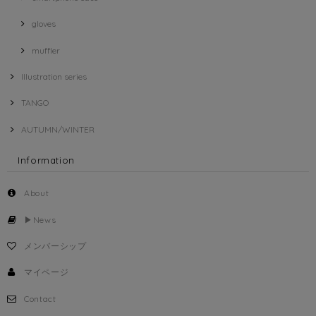
gloves
muffler
Illustration series
TANGO
AUTUMN/WINTER
Information
About
▶︎News
メンバーシップ
マイページ
Contact