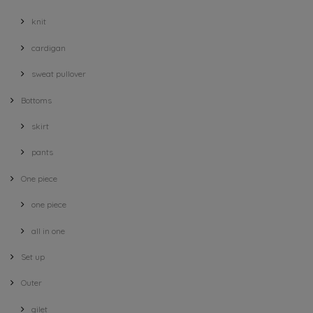
knit
cardigan
sweat pullover
Bottoms
skirt
pants
One piece
one piece
all in one
Set up
Outer
gilet