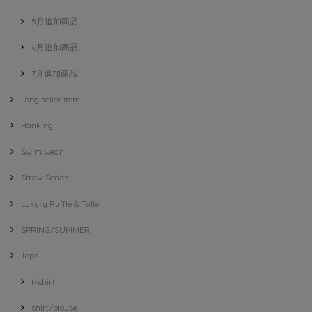
5月追加商品
6月追加商品
7月追加商品
Long seller item
Ranking
Swim wear
Straw Series
Luxury Ruffle & Tulle
SPRING/SUMMER
Tops
t-shirt
shirt/blouse