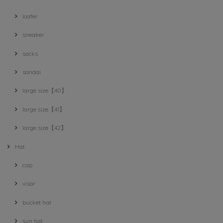
loafer
sneaker
socks
sandal
large size【40】
large size【41】
large size【42】
Hat
cap
visor
bucket hat
sun hat