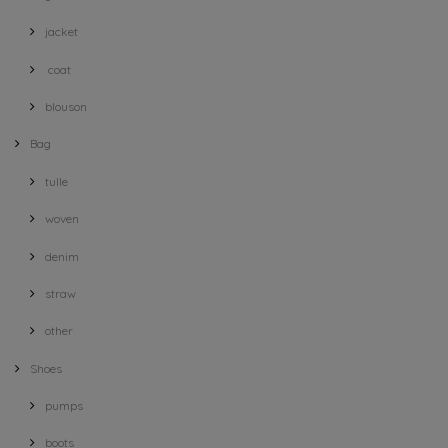
jacket
coat
blouson
Bag
tulle
woven
denim
straw
other
Shoes
pumps
boots