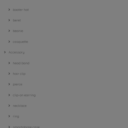
boater hat
beret
beanie
casquette
Accessory
head band
hair clip
pierce
clip-on earring
necklace
ring
smartphone case