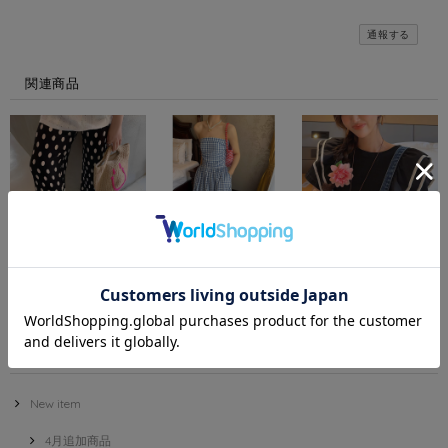
通報する
関連商品
Coin dot pleated wide
Gingham blue check
Bicolor frill shoulder t-
pants M1688
dress M2227
shirt M3194
¥9,800
¥11,800
¥7,900
Category
New item
4月追加商品