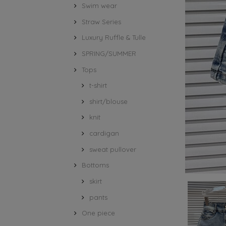
Swim wear
Straw Series
Luxury Ruffle & Tulle
SPRING/SUMMER
Tops
t-shirt
shirt/blouse
knit
cardigan
sweat pullover
Bottoms
skirt
pants
One piece