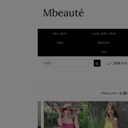
New item
Long seller item
Tops
Bottoms
Hat
よく検索さ
Mbeautéへ