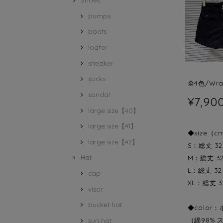
Shoes
pumps
boots
loafer
sneaker
socks
全4色/Wrap
sandal
¥7,90
large size【40】
large size【41】
◆size（c
large size【42】
S：総丈 32
Hat
M：総丈 32
L：総丈 32
cap
XL：総丈 3
visor
bucket hat
◆colo
（綿98% 
sun hat