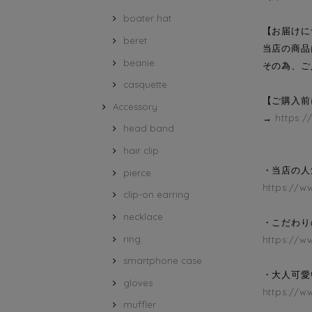
boater hat
【お届けに
beret
当店の商品
beanie
その為、ご
casquette
【ご購入前
Accessory
→
https:/
head band
hair clip
・当店の人気
pierce
https://w
clip-on earring
necklace
・こだわり
ring
https://w
smartphone case
・大人可愛
gloves
https://w
muffler