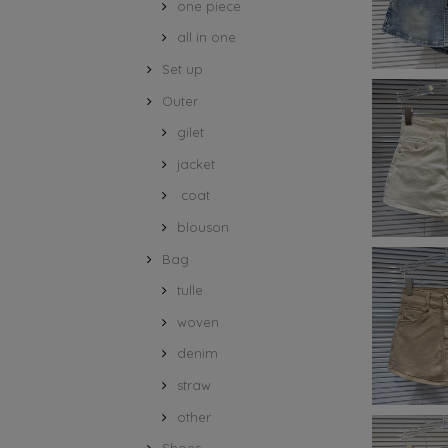
one piece
all in one
Set up
Outer
gilet
jacket
coat
blouson
Bag
tulle
woven
denim
straw
other