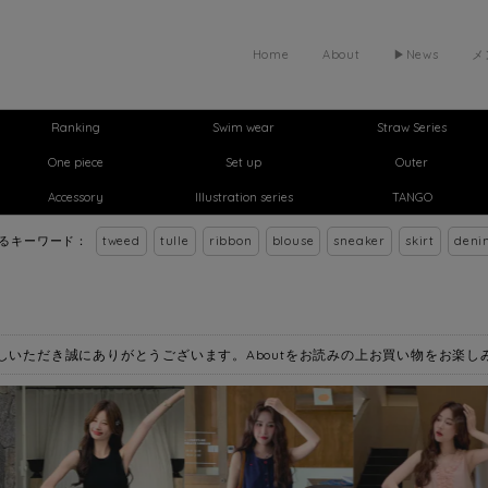
Home
About
▶︎News
メ
Ranking
Swim wear
Straw Series
One piece
Set up
Outer
Accessory
Illustration series
TANGO
れるキーワード：
tweed
tulle
ribbon
blouse
sneaker
skirt
deni
お越しいただき誠にありがとうございます。Aboutをお読みの上お買い物をお楽