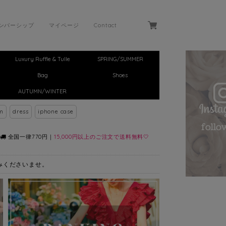
ンバーシップ
マイページ
Contact
Luxury Ruffle & Tulle
SPRING/SUMMER
Bag
Shoes
AUTUMN/WINTER
m
dress
iphone case
全国一律770円｜
15,000円以上のご注文で送料無料🤍
しみくださいませ。