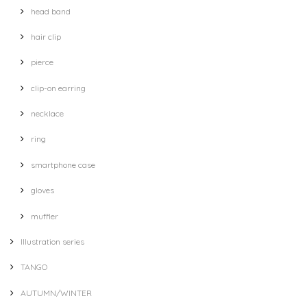
head band
hair clip
pierce
clip-on earring
necklace
ring
smartphone case
gloves
muffler
Illustration series
TANGO
AUTUMN/WINTER