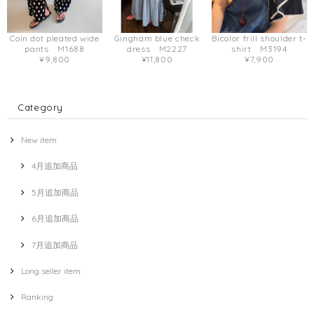
Coin dot pleated wide
Gingham blue check
Bicolor frill shoulder t-
pants M1688
dress M2227
shirt M3194
¥9,800
¥11,800
¥7,900
Category
New item
4月追加商品
5月追加商品
6月追加商品
7月追加商品
Long seller item
Ranking