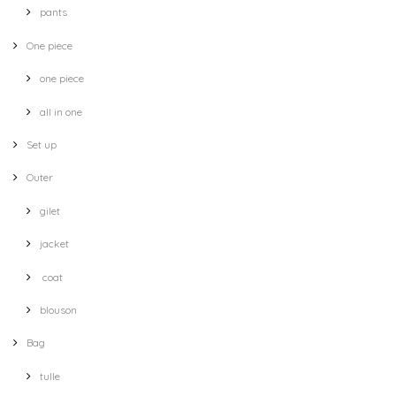
pants
One piece
one piece
all in one
Set up
Outer
gilet
jacket
coat
blouson
Bag
tulle