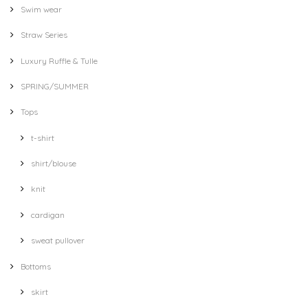
Swim wear
Straw Series
Luxury Ruffle & Tulle
SPRING/SUMMER
Tops
t-shirt
shirt/blouse
knit
cardigan
sweat pullover
Bottoms
skirt