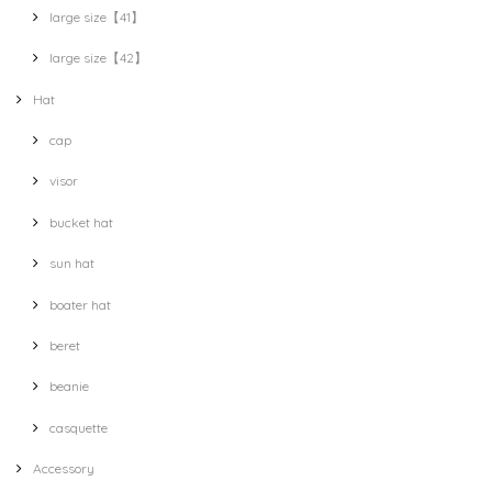
large size【41】
large size【42】
Hat
cap
visor
bucket hat
sun hat
boater hat
beret
beanie
casquette
Accessory