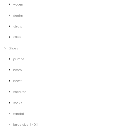
woven
denim
straw
other
Shoes
pumps
boots
loafer
sneaker
socks
sandal
large size【40】