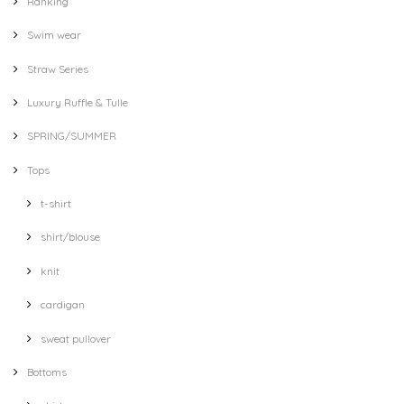
Ranking
Swim wear
Straw Series
Luxury Ruffle & Tulle
SPRING/SUMMER
Tops
t-shirt
shirt/blouse
knit
cardigan
sweat pullover
Bottoms