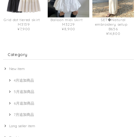
Grid dot tiered skirt
Balloon midi skirt
SET◆Natural
M3139
M3229
embroidery setup
¥7,900
¥8,900
B656
¥14,800
Category
New item
4月追加商品
5月追加商品
6月追加商品
7月追加商品
Long seller item