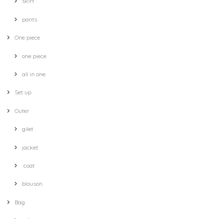
skirt
pants
One piece
one piece
all in one
Set up
Outer
gilet
jacket
coat
blouson
Bag