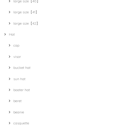
large size【40】
large size【41】
large size【42】
Hat
cap
visor
bucket hat
sun hat
boater hat
beret
beanie
casquette