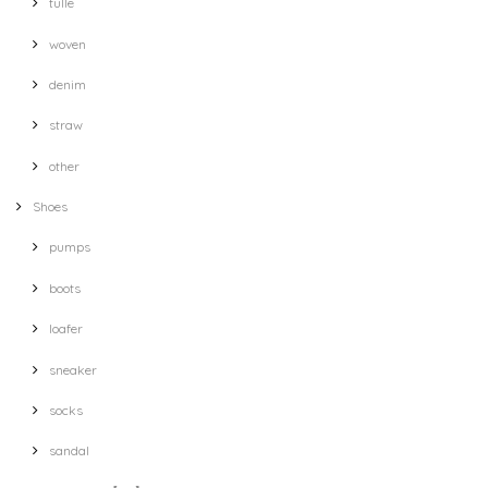
tulle
woven
denim
straw
other
Shoes
pumps
boots
loafer
sneaker
socks
sandal