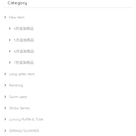
Category
New item
4月追加商品
5月追加商品
6月追加商品
7月追加商品
Long seller item
Ranking
Swim wear
Straw Series
Luxury Ruffle & Tulle
SPRING/SUMMER