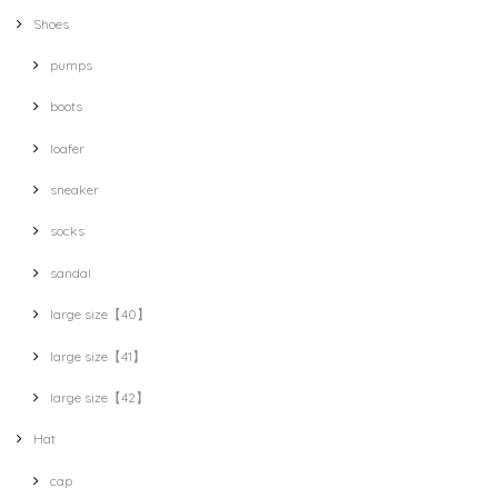
Shoes
pumps
boots
loafer
sneaker
socks
sandal
large size【40】
large size【41】
large size【42】
Hat
cap