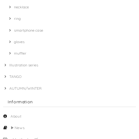
necklace
ring
smartphone case
gloves
muffler
Illustration series
TANGO
AUTUMN/WINTER
Information
About
▶︎News