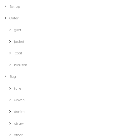
Set up
Outer
gilet
jacket
coat
blouson
Bag
tulle
woven
denim
straw
other