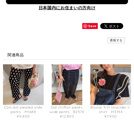
日本国内にお住まいの方向け
Save
通報する
関連商品
Coin dot pleated wide
Dot chiffon pleats
Bicolor frill shoulder t-
pants M1688
wide pants B2578
shirt M3194
¥9,800
¥12,800
¥7,900