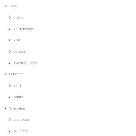
Tops
t-shirt
shirt/blouse
knit
cardigan
sweat pullover
Bottoms
skirt
pants
One piece
one piece
all in one