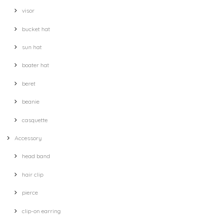
visor
bucket hat
sun hat
boater hat
beret
beanie
casquette
Accessory
head band
hair clip
pierce
clip-on earring