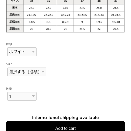
種類
size
数量
International shipping available
Add to cart