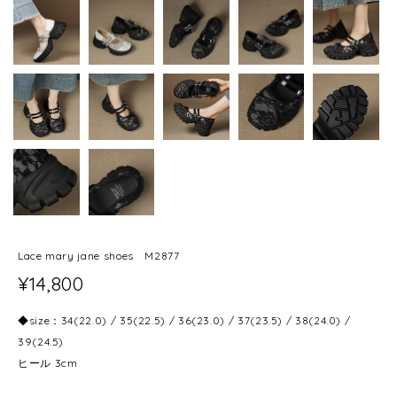
Lace mary jane shoes M2877
¥14,800
◆size：34(22.0) / 35(22.5) / 36(23.0) / 37(23.5) / 38(24.0) /
39(24.5)
ヒール 3cm