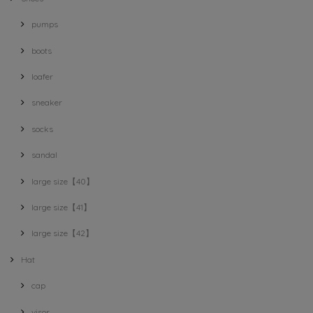
pumps
boots
loafer
sneaker
socks
sandal
large size【40】
large size【41】
large size【42】
Hat
cap
visor