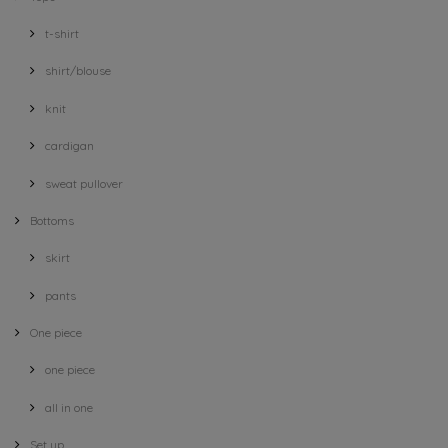
t-shirt
shirt/blouse
knit
cardigan
sweat pullover
Bottoms
skirt
pants
One piece
one piece
all in one
Set up