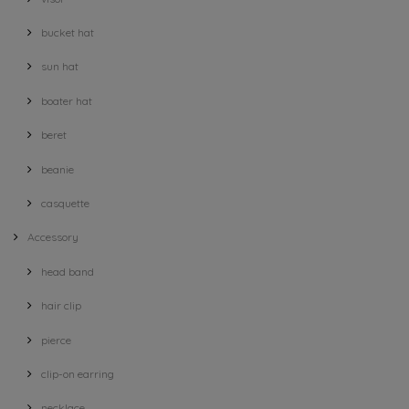
bucket hat
sun hat
boater hat
beret
beanie
casquette
Accessory
head band
hair clip
pierce
clip-on earring
necklace