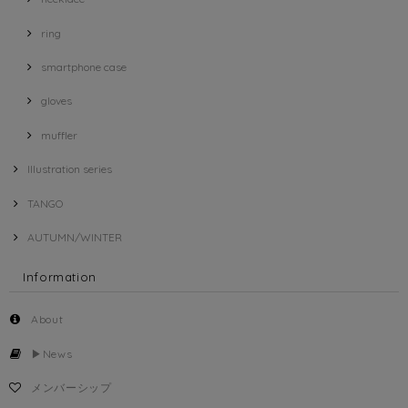
ring
smartphone case
gloves
muffler
Illustration series
TANGO
AUTUMN/WINTER
Information
About
▶︎News
メンバーシップ