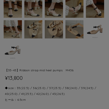
【35-43】Ribbon strap mid heel pumps M436
¥13,800
◆size：35(22.5) / 36(23.0) / 37(23.5) / 38(24.0) / 39(24.5) /
40(25.0) / 41(25.5) / 42(26.0) / 43(26.5)
ヒール：6.5cm