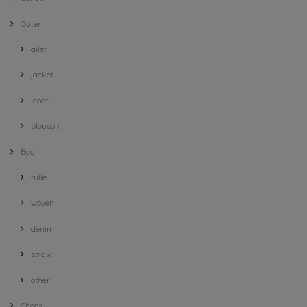
Outer
gilet
jacket
coat
blouson
Bag
tulle
woven
denim
straw
other
Shoes