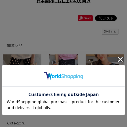
日本国内にお住まいの方向け
Save
通報する
関連商品
Coin dot pleated wide
Dot chiffon pleats
Bicolor frill shoulder t-
pants M1688
wide pants B2578
shirt M3194
¥9,800
¥12,800
¥7,900
Category