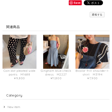
Save
通報する
関連商品
Coin dot pleated wide
Gingham blue check
Bicolor frill shoulder t-
pants M1688
dress M2227
shirt M3194
¥9,800
¥11,800
¥7,900
Category
New item