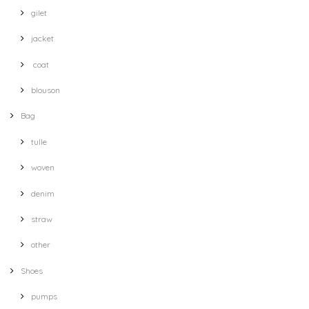
gilet
jacket
coat
blouson
Bag
tulle
woven
denim
straw
other
Shoes
pumps