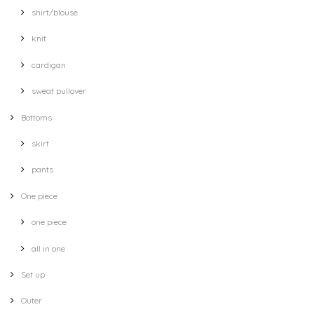
shirt/blouse
knit
cardigan
sweat pullover
Bottoms
skirt
pants
One piece
one piece
all in one
Set up
Outer