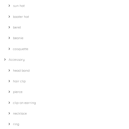
sun hat
boater hat
beret
beanie
casquette
Accessory
head band
hair clip
pierce
clip-on earring
necklace
ring