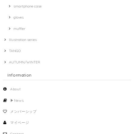
smartphone case
gloves
muffler
Illustration series
TANGO
AUTUMN/WINTER
Information
About
▶︎News
メンバーシップ
マイページ
Contact