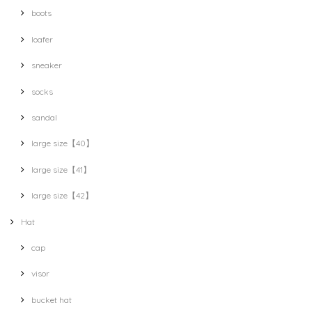
boots
loafer
sneaker
socks
sandal
large size【40】
large size【41】
large size【42】
Hat
cap
visor
bucket hat