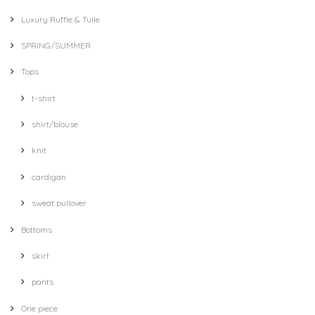
Luxury Ruffle & Tulle
SPRING/SUMMER
Tops
t-shirt
shirt/blouse
knit
cardigan
sweat pullover
Bottoms
skirt
pants
One piece