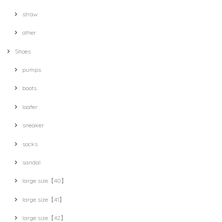
straw
other
Shoes
pumps
boots
loafer
sneaker
socks
sandal
large size【40】
large size【41】
large size【42】