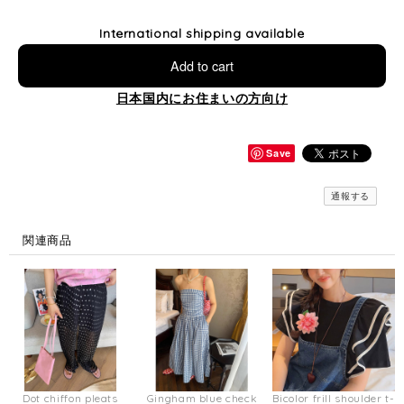
International shipping available
Add to cart
日本国内にお住まいの方向け
Save
通報する
関連商品
Dot chiffon pleats
Gingham blue check
Bicolor frill shoulder t-