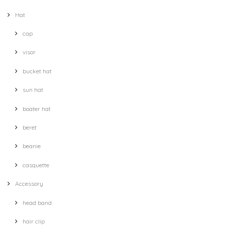
Hat
cap
visor
bucket hat
sun hat
boater hat
beret
beanie
casquette
Accessory
head band
hair clip