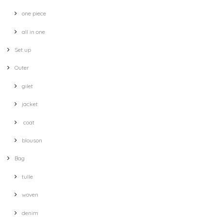
one piece
all in one
Set up
Outer
gilet
jacket
coat
blouson
Bag
tulle
woven
denim