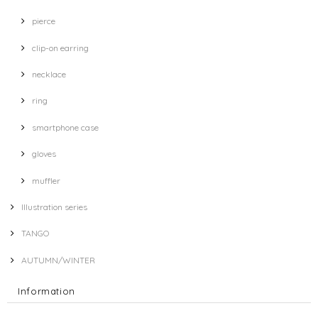
pierce
clip-on earring
necklace
ring
smartphone case
gloves
muffler
Illustration series
TANGO
AUTUMN/WINTER
Information