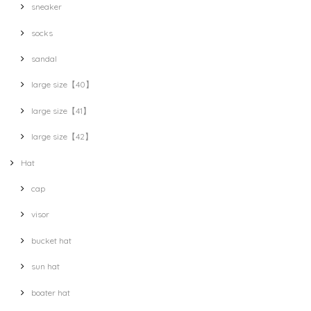
sneaker
socks
sandal
large size【40】
large size【41】
large size【42】
Hat
cap
visor
bucket hat
sun hat
boater hat