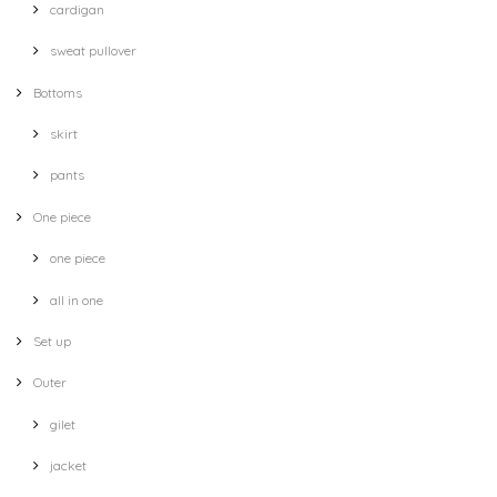
cardigan
sweat pullover
Bottoms
skirt
pants
One piece
one piece
all in one
Set up
Outer
gilet
jacket