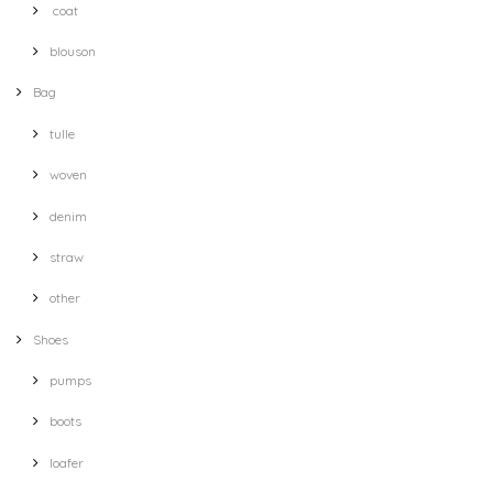
coat
blouson
Bag
tulle
woven
denim
straw
other
Shoes
pumps
boots
loafer