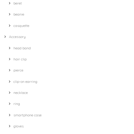
beret
beanie
casquette
Accessory
head band
hair clip
pierce
clip-on earring
necklace
ring
smartphone case
gloves