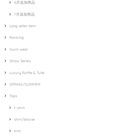
6月追加商品
7月追加商品
Long seller item
Ranking
Swim wear
Straw Series
Luxury Ruffle & Tulle
SPRING/SUMMER
Tops
t-shirt
shirt/blouse
knit