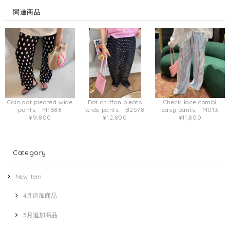
関連商品
Coin dot pleated wide
Dot chiffon pleats
Check lace combi
pants M1688
wide pants B2578
easy pants M013
¥9,800
¥12,800
¥11,800
Category
New item
4月追加商品
5月追加商品