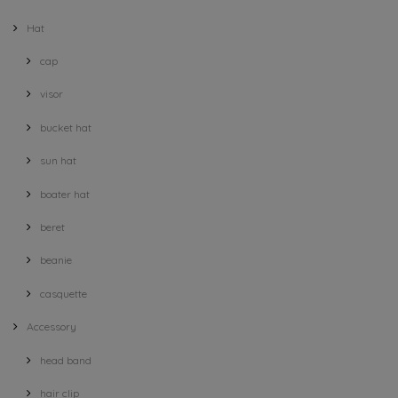
Hat
cap
visor
bucket hat
sun hat
boater hat
beret
beanie
casquette
Accessory
head band
hair clip