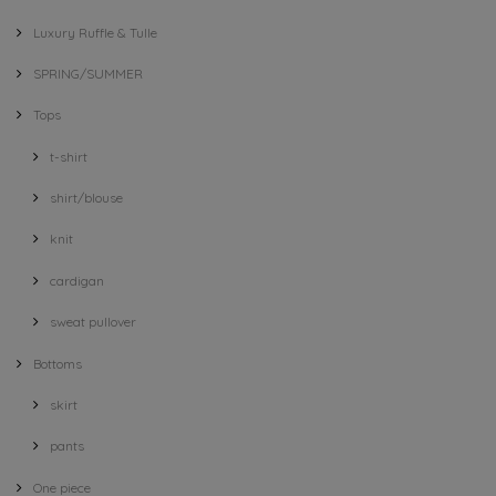
Luxury Ruffle & Tulle
SPRING/SUMMER
Tops
t-shirt
shirt/blouse
knit
cardigan
sweat pullover
Bottoms
skirt
pants
One piece