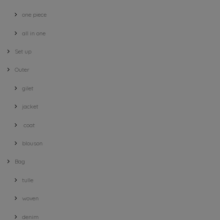
one piece
all in one
Set up
Outer
gilet
jacket
coat
blouson
Bag
tulle
woven
denim