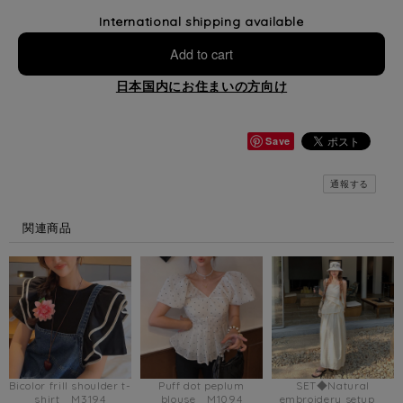
International shipping available
Add to cart
日本国内にお住まいの方向け
Save
通報する
関連商品
Bicolor frill shoulder t-
Puff dot peplum
SET◆Natural
shirt M3194
blouse M1094
embroidery setup