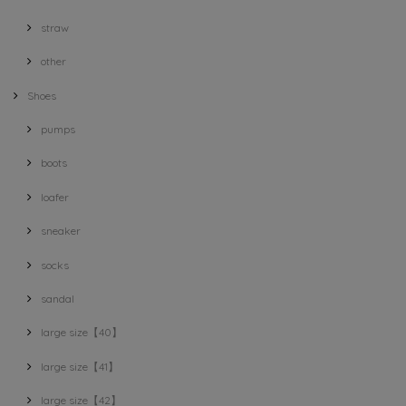
straw
other
Shoes
pumps
boots
loafer
sneaker
socks
sandal
large size【40】
large size【41】
large size【42】