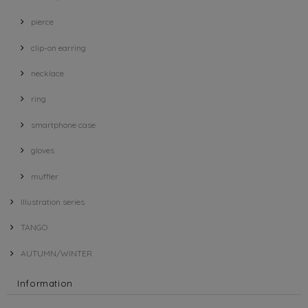
pierce
clip-on earring
necklace
ring
smartphone case
gloves
muffler
Illustration series
TANGO
AUTUMN/WINTER
Information