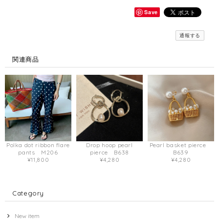
Save
通報する
関連商品
Polka dot ribbon flare
Drop hoop pearl
Pearl basket pierce
pants M206
pierce B638
B639
¥11,800
¥4,280
¥4,280
Category
New item