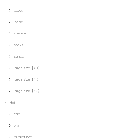
boots
loafer
sneaker
socks
sandal
large size【40】
large size【41】
large size【42】
Hat
cap
visor
bucket hat