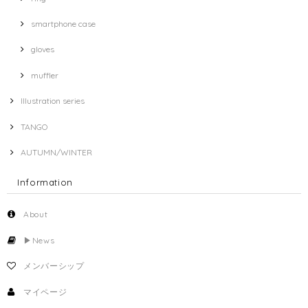
smartphone case
gloves
muffler
Illustration series
TANGO
AUTUMN/WINTER
Information
About
▶︎News
メンバーシップ
マイページ