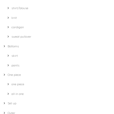
shirt/blouse
knit
cardigan
sweat pullover
Bottoms
skirt
pants
One piece
one piece
all in one
Set up
Outer