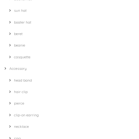
sun hat
boater hat
beret
beanie
casquette
Accessory
head band
hair clip
pierce
clip-on earring
necklace
ring