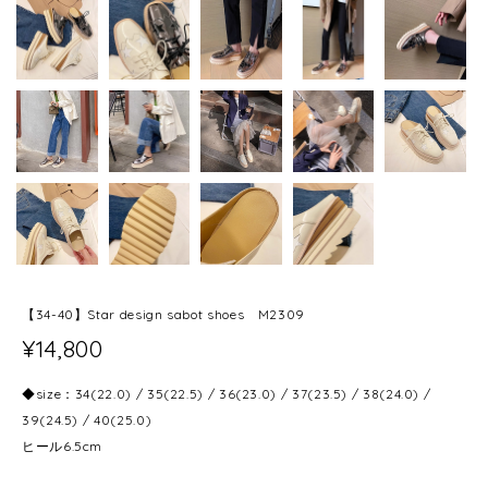
【34-40】Star design sabot shoes M2309
¥14,800
◆size：34(22.0) / 35(22.5) / 36(23.0) / 37(23.5) / 38(24.0) /
39(24.5) / 40(25.0)
ヒール6.5cm