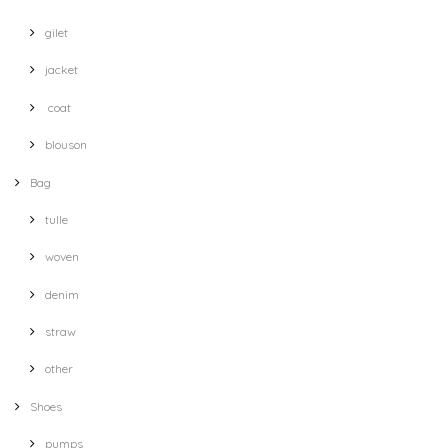
gilet
jacket
coat
blouson
Bag
tulle
woven
denim
straw
other
Shoes
pumps