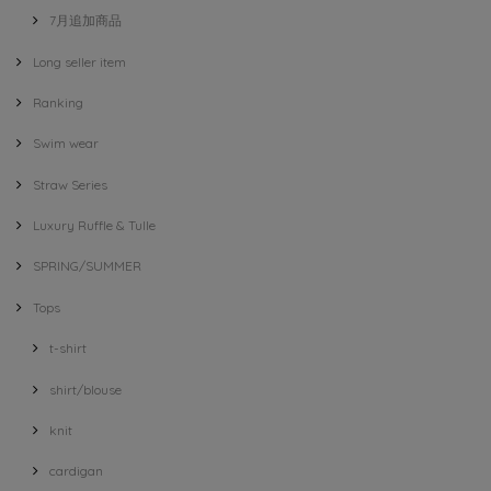
7月追加商品
Long seller item
Ranking
Swim wear
Straw Series
Luxury Ruffle & Tulle
SPRING/SUMMER
Tops
t-shirt
shirt/blouse
knit
cardigan