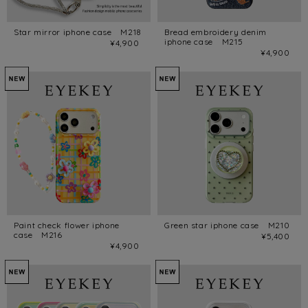
Star mirror iphone case M218
Bread embroidery denim
iphone case M215
¥4,900
¥4,900
Paint check flower iphone
Green star iphone case M210
case M216
¥5,400
¥4,900