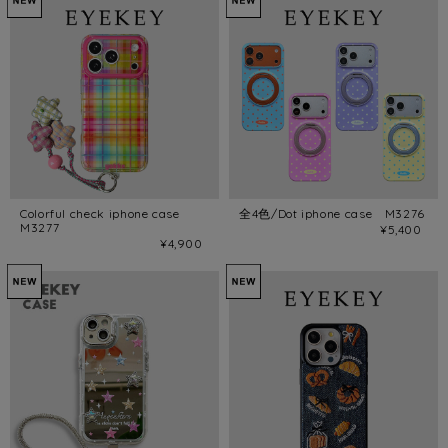
Colorful check iphone case
全4色/Dot iphone case M3276
M3277
¥5,400
¥4,900