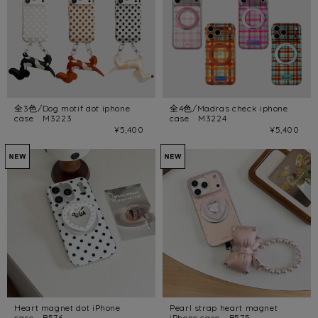
全3色/Dog motif dot iphone
全4色/Madras check iphone
case M3223
case M3224
¥5,400
¥5,400
Heart magnet dot iPhone
Pearl strap heart magnet
case B576
iPhone case B575