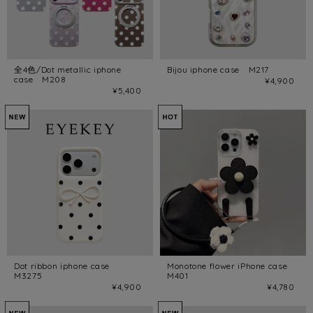
全4色/Dot metallic iphone
Bijou iphone case M217
case M208
¥4,900
¥5,400
Dot ribbon iphone case
Monotone flower iPhone case
M3275
M401
¥4,900
¥4,780