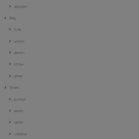
blouson
Bag
tulle
woven
denim
straw
other
Shoes
pumps
boots
loafer
sneaker