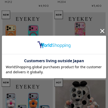
M212
M204
¥4,900
¥5,400
全4色/Pop dot iphone case
Hologram flower iPhone case
M3274
M214
¥5,400
¥4,900