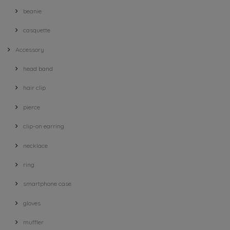
beanie
casquette
Accessory
head band
hair clip
pierce
clip-on earring
necklace
ring
smartphone case
gloves
muffler