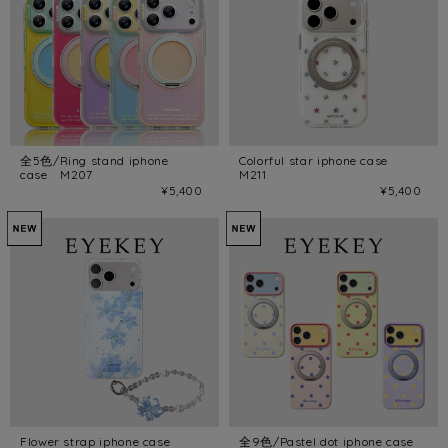
全5色/Ring stand iphone
Colorful star iphone case
case M207
M211
¥5,400
¥5,400
Flower strap iphone case
全9色/Pastel dot iphone case