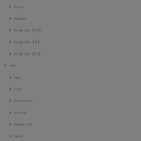
socks
sandal
large size【40】
large size【41】
large size【42】
Hat
cap
visor
bucket hat
sun hat
boater hat
beret