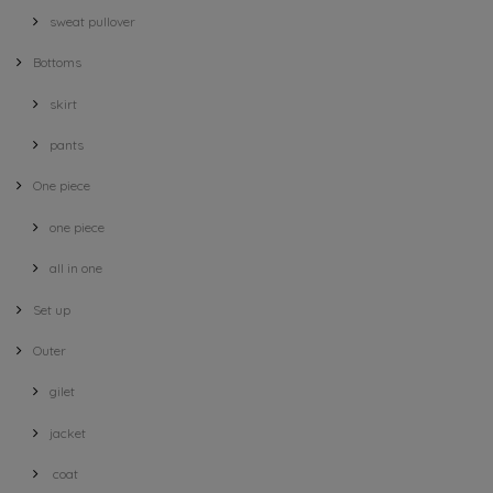
sweat pullover
Bottoms
skirt
pants
One piece
one piece
all in one
Set up
Outer
gilet
jacket
coat