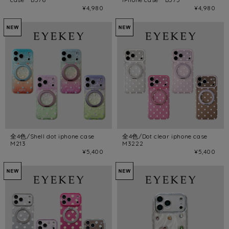
¥4,980
¥4,980
全4色/Shell dot iphone case
全4色/Dot clear iphone case
M213
M3222
¥5,400
¥5,400